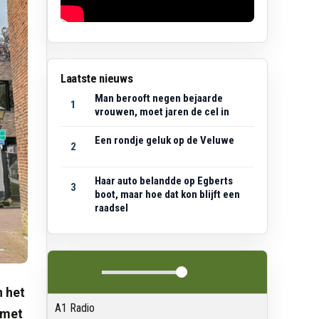
Laatste nieuws
Man berooft negen bejaarde
1
vrouwen, moet jaren de cel in
Een rondje geluk op de Veluwe
2
Haar auto belandde op Egberts
3
boot, maar hoe dat kon blijft een
raadsel
n het
A1 Radio
 met