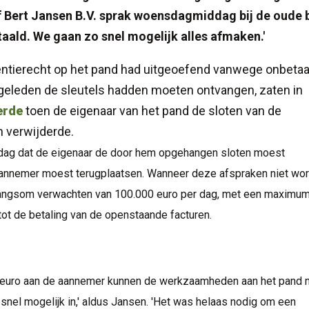
 Bert Jansen B.V. sprak woensdagmiddag bij de oude 
betaald. We gaan zo snel mogelijk alles afmaken.'
entierecht op het pand had uitgeoefend vanwege onbetaa
 geleden de sleutels hadden moeten ontvangen, zaten in
erde
toen de eigenaar van het pand de sloten van de
 verwijderde.
ndag dat de eigenaar de door hem opgehangen sloten moest
 aannemer moest terugplaatsen. Wanneer deze afspraken niet wo
angsom verwachten van 100.000 euro per dag, met een maximum
 tot de betaling van de openstaande facturen.
en euro aan de aannemer kunnen de werkzaamheden aan het pand 
 snel mogelijk in,' aldus Jansen. 'Het was helaas nodig om een