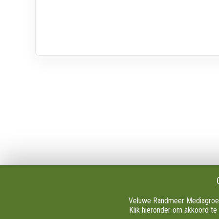
Over VRMG
Algeme
Over ons
Contact
Nieuwsredactie & Ambitie
Publicati
Keurmerk
Tip de re
ANBI
Vacature
Veluwe Randmeer Mediagroep e
Ontvangst
Download
Klik hieronder om akkoord te