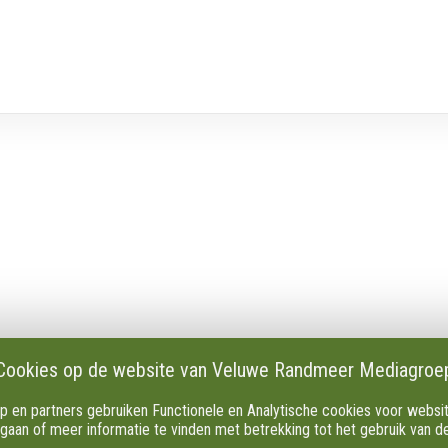
en
Privacy
Cookie instellingen
es en verslagen
AVG
dactie
Klachten
Cookies op de website van Veluwe Randmeer Mediagroe
s
Algemene Voorwaarden.
n partners gebruiken Functionele en Analytische cookies voor websiteo
 onze Apps
 gaan of meer informatie te vinden met betrekking tot het gebruik van 