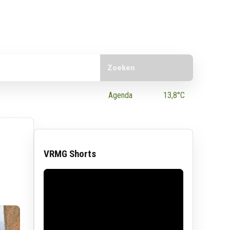
Doorzoek de website
e App
Agenda
13,8°C
VRMG Shorts