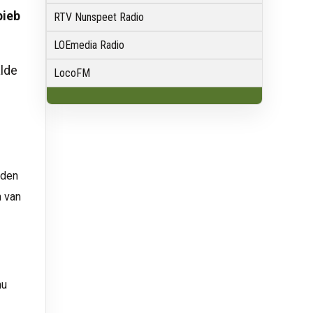
bieb
RTV Nunspeet Radio
LOEmedia Radio
lde
LocoFM
rden
 van
nu