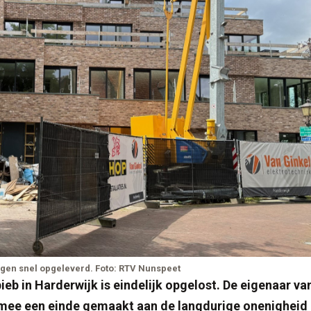
ngen snel opgeleverd. Foto: RTV Nunspeet
 in Harderwijk is eindelijk opgelost. De eigenaar va
rmee een einde gemaakt aan de langdurige onenigheid