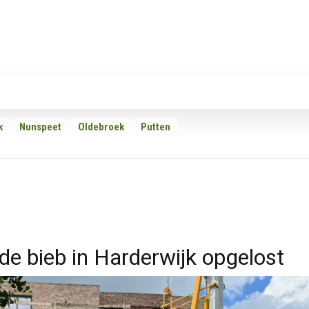
Rubrieken
Omroepen
Adverteren
Download d
k
Nunspeet
Oldebroek
Putten
e bieb in Harderwijk opgelost