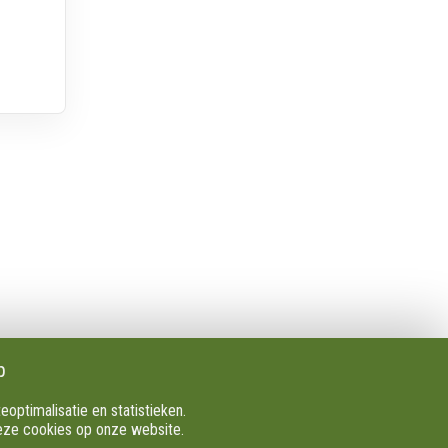
Volg Ons
Facebook
X
Youtube
p
Instagram
ptimalisatie en statistieken.
TikTok
deze cookies op onze website.