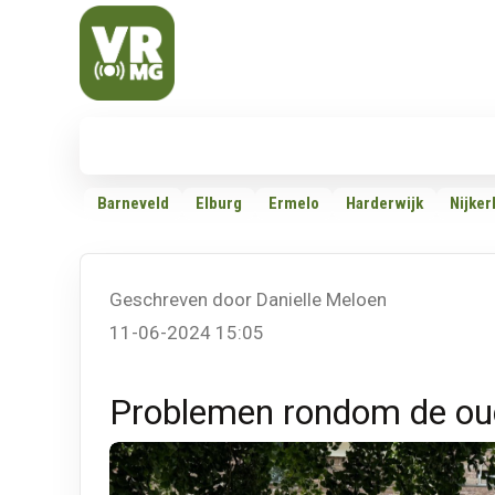
Veluwe Randmeer Mediagroep
VRMG, de omroep voor de Noord-West Veluwe
Nieuws
112
Politiek
Dossiers
Barneveld
Elburg
Ermelo
Harderwijk
Nijker
Geschreven door Danielle Meloen
11-06-2024 15:05
Problemen rondom de oud