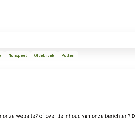
Rubrieken
Omroepen
Adverteren
Download d
k
Nunspeet
Oldebroek
Putten
r onze website? of over de inhoud van onze berichten? 