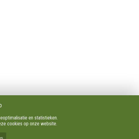
Volg Ons
Facebook
X
Youtube
p
Instagram
ptimalisatie en statistieken.
TikTok
deze cookies op onze website.
es