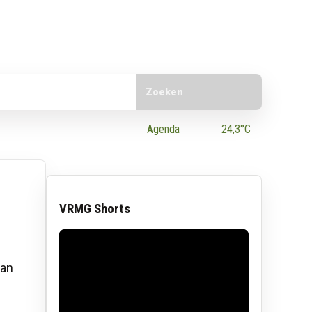
Doorzoek de website
e App
Agenda
24,3°C
VRMG Shorts
Dan