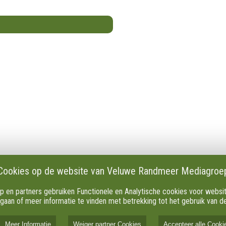
en
Privacy
Cookie instellingen
es en verslagen
AVG
dactie
Klachten
Cookies op de website van Veluwe Randmeer Mediagroe
s
Algemene Voorwaarden.
n partners gebruiken Functionele en Analytische cookies voor websiteo
 onze Apps
 gaan of meer informatie te vinden met betrekking tot het gebruik van 
Meer Informatie
Weiger partner Cookies
Accepteer alle Cooki