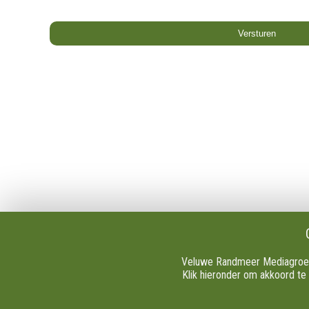
Over VRMG
Algeme
Over ons
Contact
Nieuwsredactie & Ambitie
Publicati
Keurmerk
Tip de re
ANBI
Vacature
Veluwe Randmeer Mediagroep e
Ontvangst
Download
Klik hieronder om akkoord te