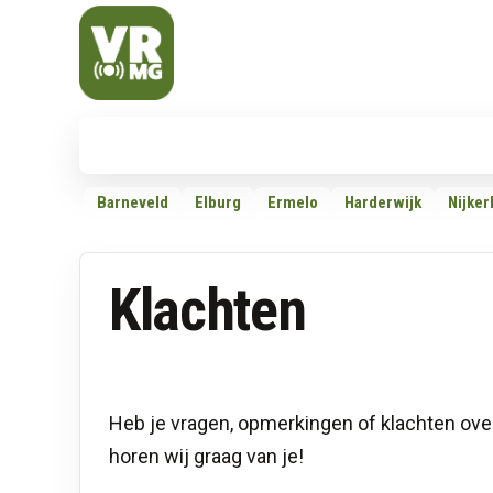
Veluwe Randmeer Mediagroep
VRMG, de omroep voor de Noord-West Veluwe
Nieuws
112
Politiek
Dossiers
Barneveld
Elburg
Ermelo
Harderwijk
Nijker
Klachten
Heb je vragen, opmerkingen of klachten ove
horen wij graag van je!