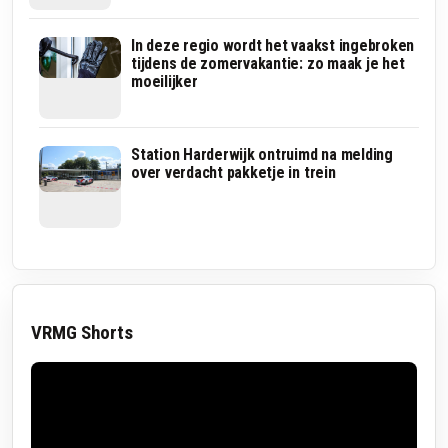
Van
In deze regio wordt het vaakst ingebroken
Bordeaux
tijdens de zomervakantie: zo maak je het
naar
moeilijker
Putten:
internationale
modelbootracers
strijden
Oppassen
Station Harderwijk ontruimd na melding
op
geblazen:
over verdacht pakketje in trein
de
hier
Veluwe
wordt
om
deze
de
week
wereldtitel
extra
op
snelheid
gecontroleerd
VRMG Shorts