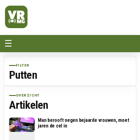
Veluwe Randmeer Mediagroep
VRMG, de omroep voor de Noord-West Veluwe
☰
FILTER
Putten
OVERZICHT
Artikelen
Man berooft negen bejaarde vrouwen, moet
jaren de cel in