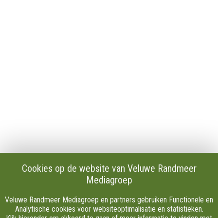
Contact
Publicaties en verslagen
Tip de redactie
Vacatures
Download onze Apps
Privacy
Cookie instellingen
AVG
Klachten
Algemene Voorwaarden.
Volg Ons
Cookies op de website van Veluwe Randmeer
Mediagroep
Facebook
X
Veluwe Randmeer Mediagroep en partners gebruiken Functionele en
Youtube
Analytische cookies voor websiteoptimalisatie en statistieken.