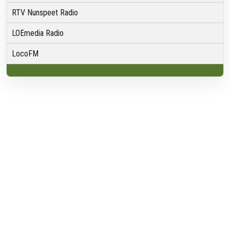
RTV Nunspeet Radio
LOEmedia Radio
LocoFM
Over VRMG
Over ons
Nieuwsredactie & Ambitie
Keurmerk
ANBI
Ontvangst
Algemeen