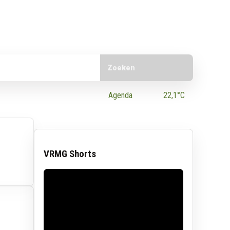
Doorzoek de website
e App
Agenda
22,1°C
VRMG Shorts