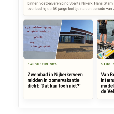
binnen voetbalvereniging Sparta Nijkerk: Hans Sta
overleed hij op 58-jarige leeftijd na een periode van 
6 AUGUSTUS 2026
5 AUGU
Zwembad in Nijkerkerveen
Van B
midden in zomervakantie
intern
dicht: ‘Dat kan toch niet?’
model
de Ve