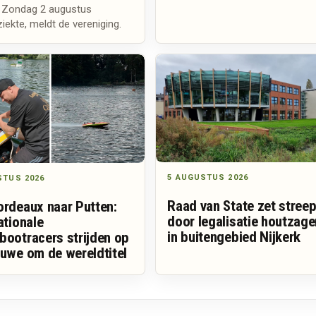
m. Zondag 2 augustus
ziekte, meldt de vereniging.
5 AUGUSTUS 2026
STUS 2026
Raad van State zet stree
ordeaux naar Putten:
door legalisatie houtzager
ationale
in buitengebied Nijkerk
bootracers strijden op
luwe om de wereldtitel