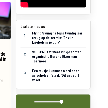
Laatste nieuws
Flying Swing na bijna twintig jaar
1
terug op de kermis: ‘Er zijn
kriebels in je buik’
VSCO’61 zet weer vinkje achter
rde
2
organisatie Berend Elzerman
l in
Toernooi
Een stukje kunstaas werd deze
3
aalscholver fataal: ‘Dit gebeurt
vaker’
hij
j