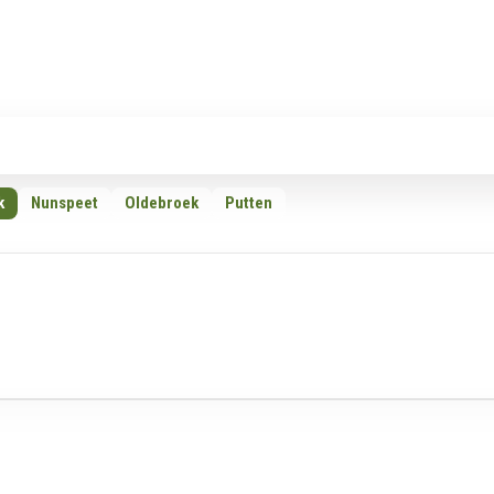
Rubrieken
Omroepen
Adverteren
Download d
k
Nunspeet
Oldebroek
Putten