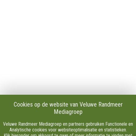
Contact
Publicaties en verslagen
Tip de redactie
Vacatures
Download onze Apps
Privacy
Cookie instellingen
AVG
Klachten
Algemene Voorwaarden.
Volg Ons
Cookies op de website van Veluwe Randmeer
Mediagroep
Facebook
X
Veluwe Randmeer Mediagroep en partners gebruiken Functionele en
Youtube
Analytische cookies voor websiteoptimalisatie en statistieken.
Klik hieronder om akkoord te gaan of meer informatie te vinden met