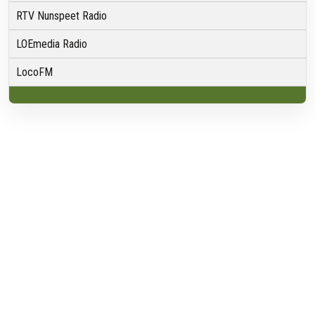
RTV Nunspeet Radio
LOEmedia Radio
LocoFM
Over VRMG
Over ons
Nieuwsredactie & Ambitie
Keurmerk
ANBI
Ontvangst
Algemeen