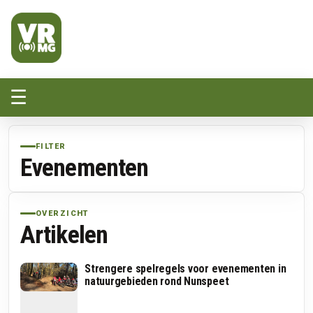
Veluwe Randmeer Mediagroep
VRMG, de omroep voor de Noord-West Veluwe
☰
FILTER
Evenementen
OVERZICHT
Artikelen
Strengere spelregels voor evenementen in
natuurgebieden rond Nunspeet