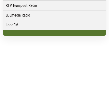
RTV Nunspeet Radio
LOEmedia Radio
LocoFM
Over VRMG
Over ons
Nieuwsredactie & Ambitie
Keurmerk
ANBI
Ontvangst
Algemeen