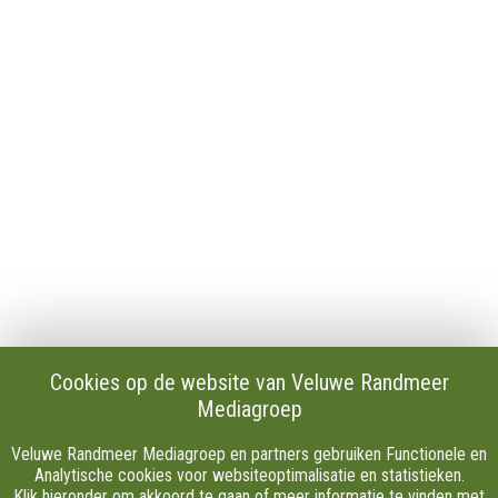
Contact
Publicaties en verslagen
Tip de redactie
Vacatures
Download onze Apps
Privacy
Cookie instellingen
AVG
Klachten
Algemene Voorwaarden.
Volg Ons
Cookies op de website van Veluwe Randmeer
Mediagroep
Facebook
X
Veluwe Randmeer Mediagroep en partners gebruiken Functionele en
Youtube
Analytische cookies voor websiteoptimalisatie en statistieken.
Klik hieronder om akkoord te gaan of meer informatie te vinden met