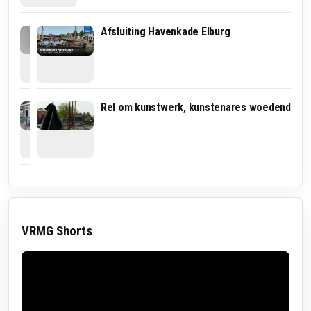
Havenmeester
Afsluiting Havenkade Elburg
van
Elburg
gefrustreerd
na
vandalisme:
'Snap
Brand
Rel om kunstwerk, kunstenares woedend
niet
in
wat
woning
er
aan
in
Havenkade
hun
in
hoofd
Elburg
omgaat'
VRMG Shorts