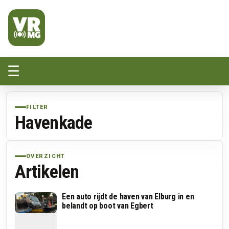
Veluwe Randmeer Mediagroep
VRMG, de omroep voor de Noord-West Veluwe
☰
FILTER
Havenkade
OVERZICHT
Artikelen
Een auto rijdt de haven van Elburg in en
belandt op boot van Egbert