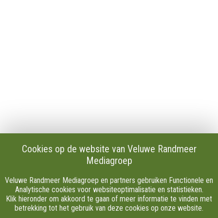
Publicaties en verslagen
Tip de redactie
Vacatures
Download onze Apps
Privacy
Cookie instellingen
AVG
Klachten
Algemene Voorwaarden.
Volg Ons
Cookies op de website van Veluwe Randmeer
Mediagroep
Facebook
X
Veluwe Randmeer Mediagroep en partners gebruiken Functionele en
Youtube
Analytische cookies voor websiteoptimalisatie en statistieken.
Klik hieronder om akkoord te gaan of meer informatie te vinden met
Instagram
betrekking tot het gebruik van deze cookies op onze website.
TikTok