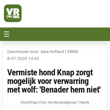
Veluwe Randmeer Mediagroep
VRMG, de omroep voor de Noord-West Veluwe
☰
Geschreven door Julia Hofland | VRMG
8-07-2026 14:45
Vermiste hond Knap zorgt
mogelijk voor verwarring
met wolf: 'Benader hem niet'
Hond Knap | Foto: Hondenzoekgroep 't Harde