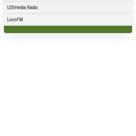
LOEmedia Radio
LocoFM
Over VRMG
Over ons
Nieuwsredactie & Ambitie
Keurmerk
ANBI
Ontvangst
Algemeen
Contact