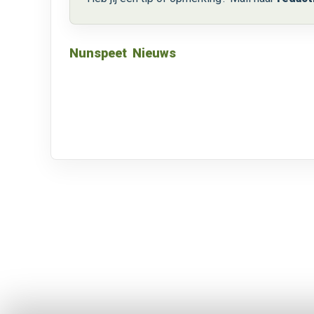
Nunspeet
Nieuws
Over VRMG
Algeme
Over ons
Contact