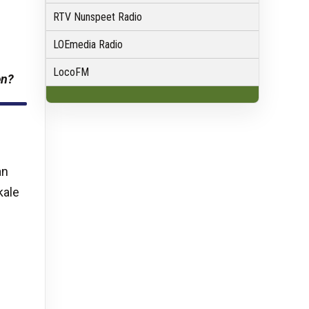
RTV Nunspeet Radio
LOEmedia Radio
LocoFM
en?
an
kale