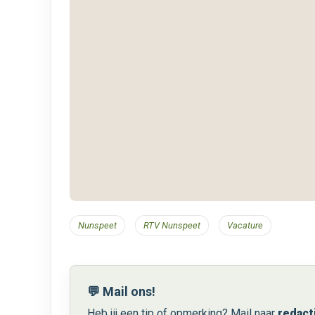
Nunspeet
RTV Nunspeet
Vacature
💬 Mail ons!
Heb jij een tip of opmerking? Mail naar
redact