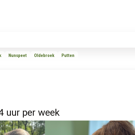
Rubrieken
Omroepen
Adverteren
Download d
k
Nunspeet
Oldebroek
Putten
4 uur per week