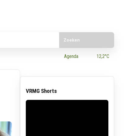
Doorzoek de website
e App
Agenda
12,2°C
VRMG Shorts