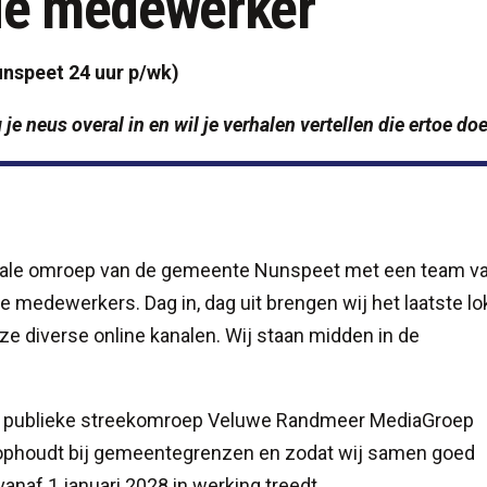
ie medewerker
nspeet 24 uur p/wk)
 je neus overal in en wil je verhalen vertellen die ertoe do
okale omroep van de gemeente Nunspeet met een team v
de medewerkers. Dag in, dag uit brengen wij het laatste lo
nze diverse online kanalen. Wij staan midden in de
e publieke streekomroep Veluwe Randmeer MediaGroep
 ophoudt bij gemeentegrenzen en zodat wij samen goed
anaf 1 januari 2028 in werking treedt.