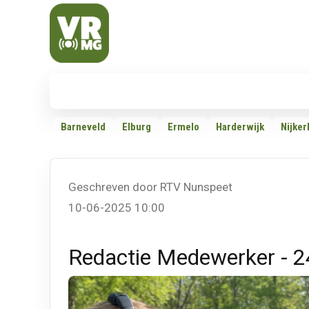
Veluwe Randmeer Mediagroep
VRMG, de omroep voor de Noord-West Veluwe
Nieuws
112
Politiek
Dossiers
Barneveld
Elburg
Ermelo
Harderwijk
Nijker
Geschreven door RTV Nunspeet
10-06-2025 10:00
Redactie Medewerker - 2