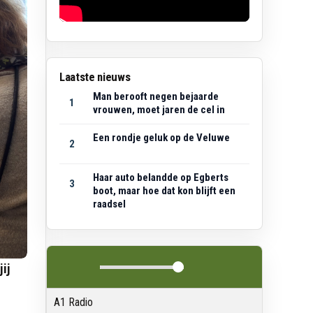
Laatste nieuws
Man berooft negen bejaarde
1
vrouwen, moet jaren de cel in
Een rondje geluk op de Veluwe
2
Haar auto belandde op Egberts
3
boot, maar hoe dat kon blijft een
raadsel
ij
A1 Radio