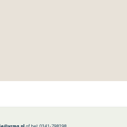
ie@vrmg.nl
of bel: 0341-798298.