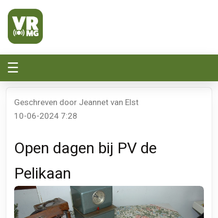
Veluwe Randmeer Mediagroep
VRMG, de omroep voor de Noord-West Veluwe
☰
Geschreven door Jeannet van Elst
10-06-2024 7:28
Open dagen bij PV de
Pelikaan