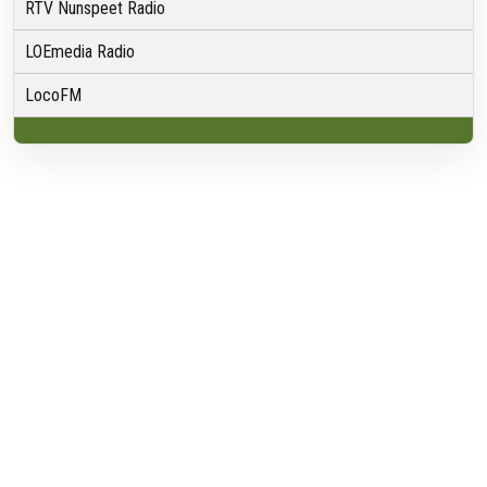
RTV Nunspeet Radio
LOEmedia Radio
LocoFM
Over VRMG
Over ons
Nieuwsredactie & Ambitie
Keurmerk
ANBI
Ontvangst
Algemeen