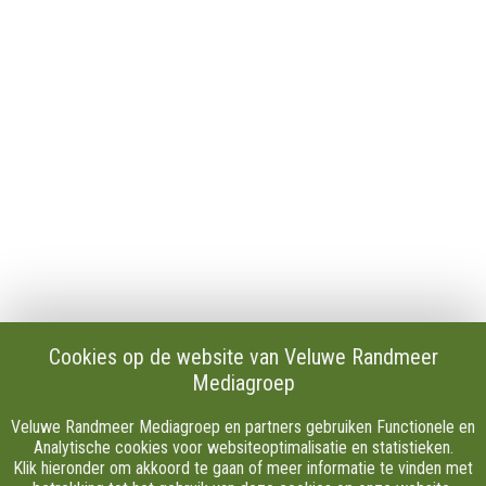
Contact
Publicaties en verslagen
Tip de redactie
Vacatures
Download onze Apps
Privacy
Cookie instellingen
AVG
Klachten
Algemene Voorwaarden.
Volg Ons
Cookies op de website van Veluwe Randmeer
Mediagroep
Facebook
X
Veluwe Randmeer Mediagroep en partners gebruiken Functionele en
Youtube
Analytische cookies voor websiteoptimalisatie en statistieken.
Klik hieronder om akkoord te gaan of meer informatie te vinden met
Instagram