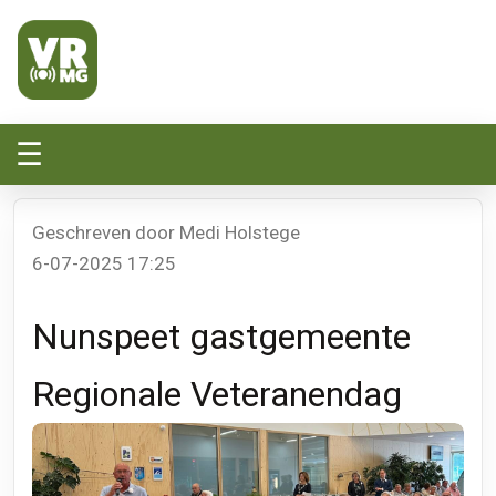
Veluwe Randmeer Mediagroep
VRMG, de omroep voor de Noord-West Veluwe
☰
Geschreven door Medi Holstege
6-07-2025 17:25
Nunspeet gastgemeente
Regionale Veteranendag