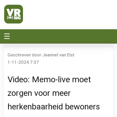
Veluwe Randmeer Mediagroep
VRMG, de omroep voor de Noord-West Veluwe
☰
Geschreven door Jeannet van Elst
1-11-2024 7:07
Video: Memo-live moet
zorgen voor meer
herkenbaarheid bewoners