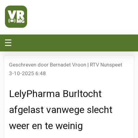
Veluwe Randmeer Mediagroep
VRMG, de omroep voor de Noord-West Veluwe
☰
Geschreven door Bernadet Vroon | RTV Nunspeet
3-10-2025 6:48
LelyPharma Burltocht
afgelast vanwege slecht
weer en te weinig