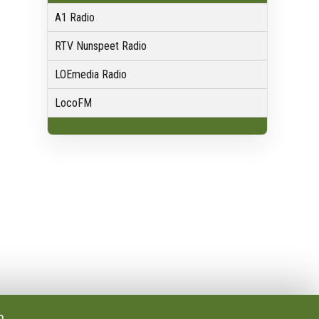
A1 Radio
RTV Nunspeet Radio
LOEmedia Radio
LocoFM
Volg Ons
Facebook
X
Youtube
p