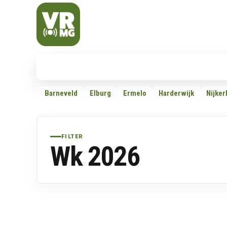
Veluwe Randmeer Mediagroep
VRMG, de omroep voor de Noord-West Veluwe
Nieuws
112
Politiek
Dossiers
Barneveld
Elburg
Ermelo
Harderwijk
Nijker
FILTER
Wk 2026