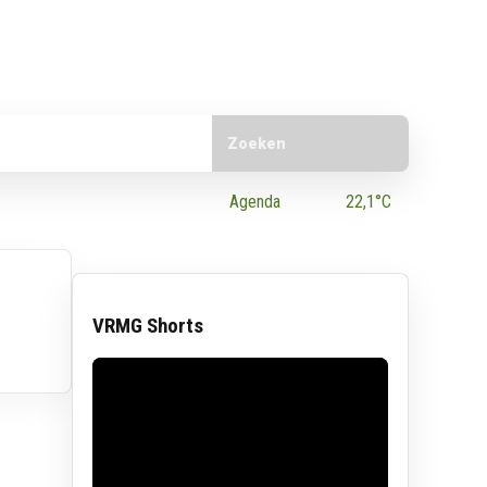
Doorzoek de website
e App
Agenda
22,1°C
VRMG Shorts