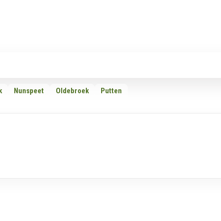
Rubrieken
Omroepen
Adverteren
Download d
k
Nunspeet
Oldebroek
Putten