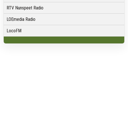
RTV Nunspeet Radio
LOEmedia Radio
LocoFM
Over VRMG
Over ons
Nieuwsredactie & Ambitie
Keurmerk
ANBI
Ontvangst
Algemeen