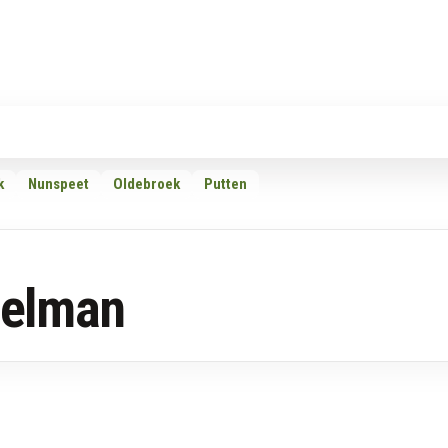
Rubrieken
Omroepen
Adverteren
Download d
k
Nunspeet
Oldebroek
Putten
eelman