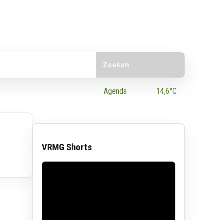
Doorzoek de website
e App
Agenda
14,6°C
VRMG Shorts