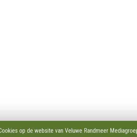
en
Privacy
Cookie instellingen
es en verslagen
AVG
dactie
Klachten
Cookies op de website van Veluwe Randmeer Mediagroe