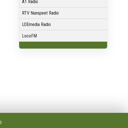
A1 Radio
RTV Nunspeet Radio
LOEmedia Radio
LocoFM
Volg Ons
Facebook
X
Youtube
p