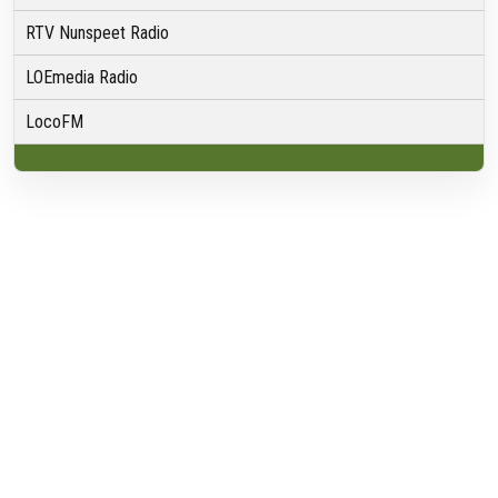
RTV Nunspeet Radio
LOEmedia Radio
LocoFM
Over VRMG
Over ons
Nieuwsredactie & Ambitie
Keurmerk
ANBI
Ontvangst
Algemeen