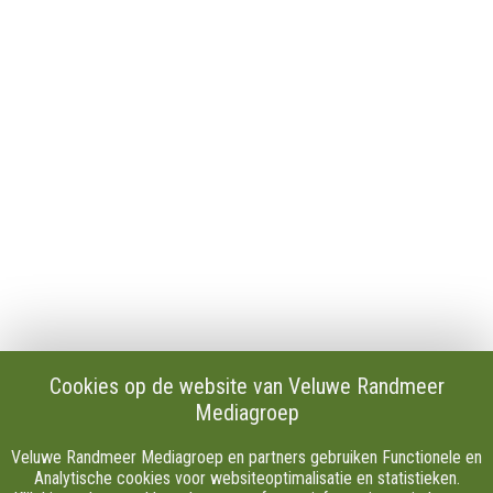
Contact
Publicaties en verslagen
Tip de redactie
Vacatures
Download onze Apps
Privacy
Cookie instellingen
AVG
Klachten
Algemene Voorwaarden.
Volg Ons
Cookies op de website van Veluwe Randmeer
Mediagroep
Facebook
X
Veluwe Randmeer Mediagroep en partners gebruiken Functionele en
Youtube
Analytische cookies voor websiteoptimalisatie en statistieken.