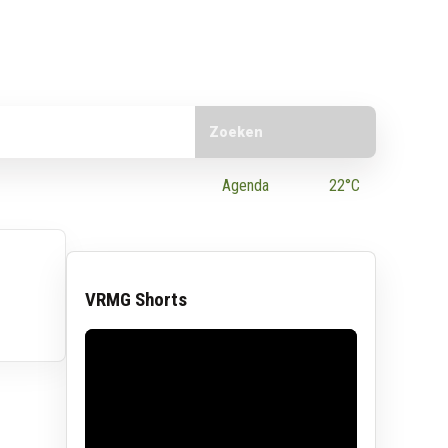
Doorzoek de website
e App
Agenda
22°C
VRMG Shorts