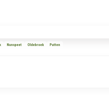
Rubrieken
Omroepen
Adverteren
Download d
k
Nunspeet
Oldebroek
Putten