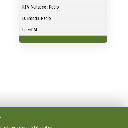
RTV Nunspeet Radio
LOEmedia Radio
LocoFM
Volg Ons
Facebook
X
Youtube
p
Instagram
ptimalisatie en statistieken.