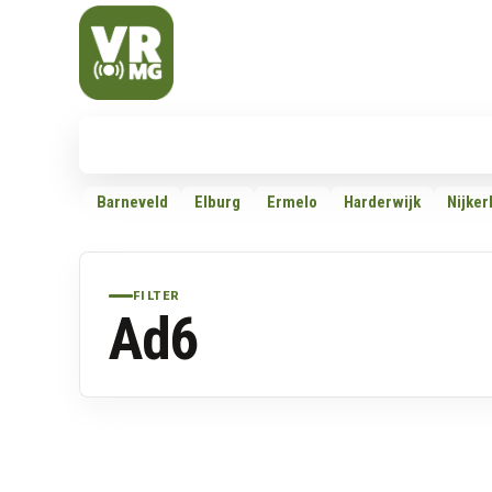
Veluwe Randmeer Mediagroep
VRMG, de omroep voor de Noord-West Veluwe
Nieuws
112
Politiek
Dossiers
Barneveld
Elburg
Ermelo
Harderwijk
Nijker
FILTER
Ad6