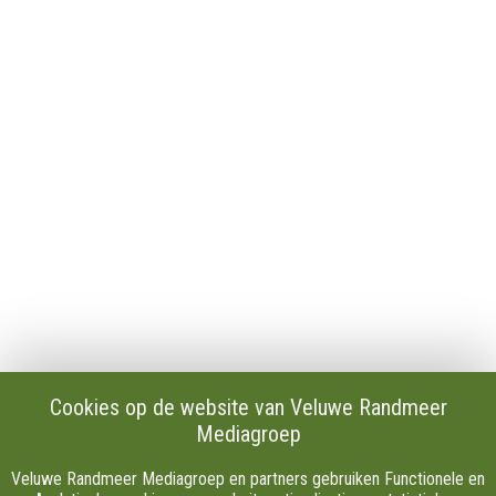
Algemeen
Contact
Publicaties en verslagen
Tip de redactie
Vacatures
Download onze Apps
Privacy
Cookie instellingen
AVG
Klachten
Algemene Voorwaarden.
Volg Ons
Cookies op de website van Veluwe Randmeer
Mediagroep
Facebook
X
Veluwe Randmeer Mediagroep en partners gebruiken Functionele en