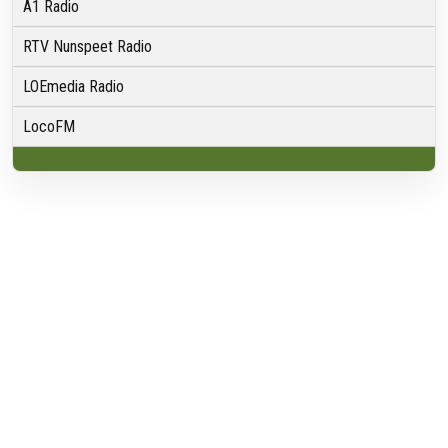
A1 Radio
RTV Nunspeet Radio
LOEmedia Radio
LocoFM
Over VRMG
Over ons
Nieuwsredactie & Ambitie
Keurmerk
ANBI
Ontvangst