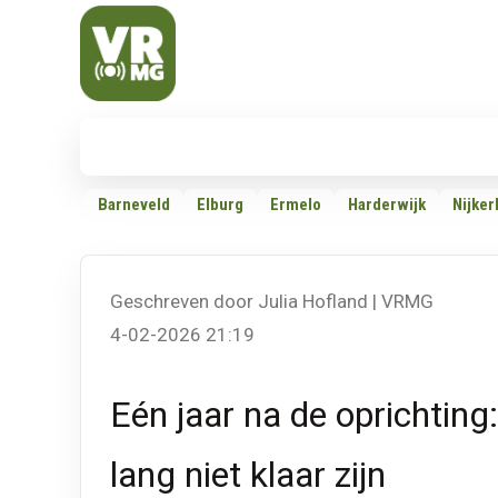
Veluwe Randmeer Mediagroep
VRMG, de omroep voor de Noord-West Veluwe
Nieuws
112
Politiek
Dossiers
Barneveld
Elburg
Ermelo
Harderwijk
Nijker
Geschreven door Julia Hofland | VRMG
4-02-2026 21:19
Eén jaar na de oprichtin
lang niet klaar zijn