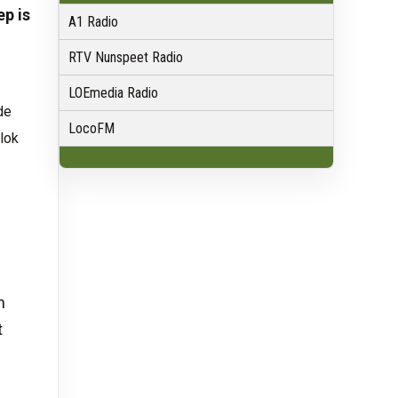
ep is
A1 Radio
RTV Nunspeet Radio
LOEmedia Radio
de
LocoFM
lok
n
t