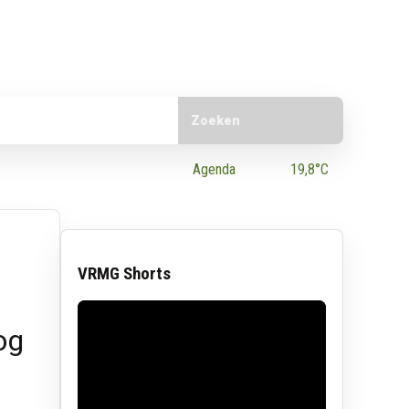
Doorzoek de website
e App
Agenda
19,8°C
VRMG Shorts
og