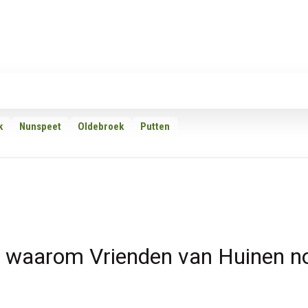
Rubrieken
Omroepen
Adverteren
Download d
k
Nunspeet
Oldebroek
Putten
g: waarom Vrienden van Huinen n