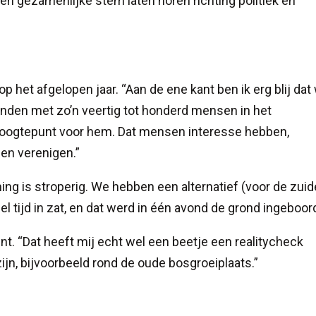
n gezamenlijke stem laten horen richting politiek en
 het afgelopen jaar. “Aan de ene kant ben ik erg blij dat
onden met zo’n veertig tot honderd mensen in het
oogtepunt voor hem. Dat mensen interesse hebben,
n verenigen.”
ing is stroperig. We hebben een alternatief (voor de zuid
l tijd in zat, en dat werd in één avond de grond ingeboord
 “Dat heeft mij echt wel een beetje een realitycheck
ijn, bijvoorbeeld rond de oude bosgroeiplaats.”