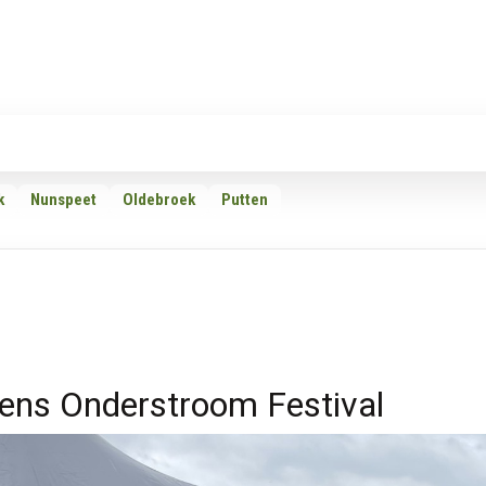
Rubrieken
Omroepen
Adverteren
Download d
k
Nunspeet
Oldebroek
Putten
ens Onderstroom Festival