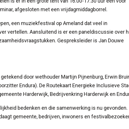
len is er in een grote tent van 16.00-17.30 uur een voor
eminar, afgesloten met een vrijdagmiddagborrel.
pen, een muziekfestival op Ameland dat veel in
ver vertellen. Aansluitend is er een paneldiscussie over h
rzaamheidsvraagstukken. Gespreksleider is Jan Douwe
getekend door wethouder Martijn Pijnenburg, Erwin Brui
voorzitter Endura). De Routekaart Energieke Inclusieve St
emeente Harderwijk, Bedrijvenkring Harderwijk en Endur
nlijkheid bedenken en die samenwerking is nu gevonden.
daagt gemeente, bedrijven, inwoners en festivalbezoeker