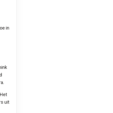
oe in
nink
ad
a.
 Het
s uit