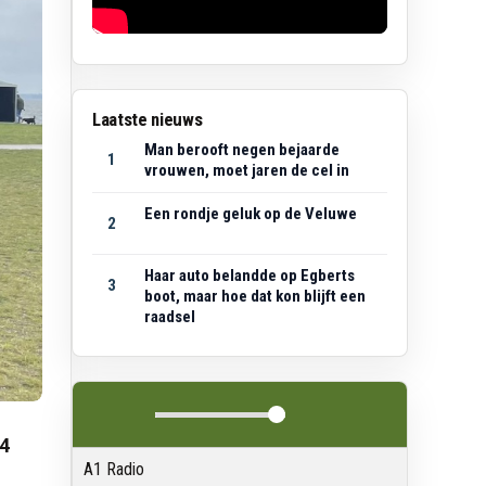
Laatste nieuws
Man berooft negen bejaarde
1
vrouwen, moet jaren de cel in
Een rondje geluk op de Veluwe
2
Haar auto belandde op Egberts
3
boot, maar hoe dat kon blijft een
raadsel
14
A1 Radio