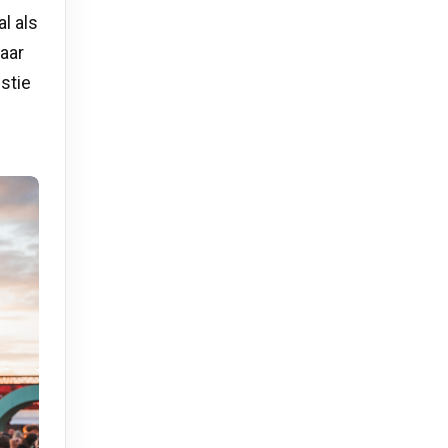
l als
aar
stie