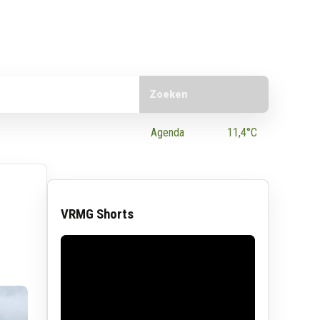
Doorzoek de website
e App
Agenda
11,4°C
VRMG Shorts