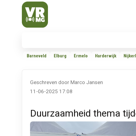
Veluwe Randmeer Mediagroep
VRMG, de omroep voor de Noord-West Veluwe
Nieuws
112
Politiek
Dossiers
Barneveld
Elburg
Ermelo
Harderwijk
Nijker
Geschreven door Marco Jansen
11-06-2025 17:08
Duurzaamheid thema tijd