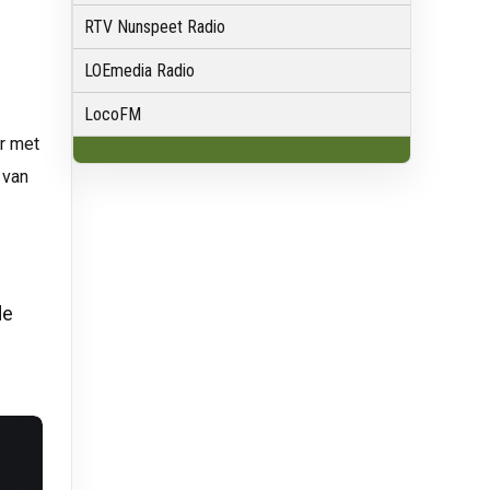
RTV Nunspeet Radio
LOEmedia Radio
LocoFM
ar met
 van
de