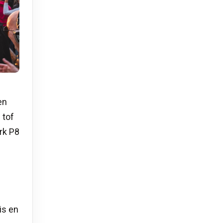
en
 tof
rk P8
is en