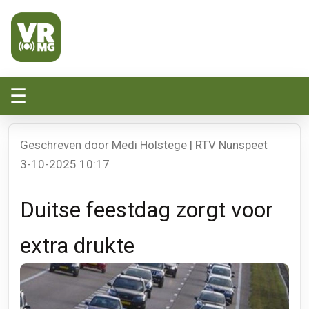
Veluwe Randmeer Mediagroep
VRMG, de omroep voor de Noord-West Veluwe
☰
Geschreven door Medi Holstege | RTV Nunspeet
3-10-2025 10:17
Duitse feestdag zorgt voor
extra drukte