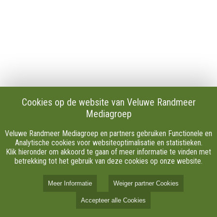
Download onze Apps
Privacy
Cookie instellingen
AVG
Klachten
Algemene Voorwaarden.
Volg Ons
Cookies op de website van Veluwe Randmeer
Mediagroep
Facebook
X
Veluwe Randmeer Mediagroep en partners gebruiken Functionele en
Youtube
Analytische cookies voor websiteoptimalisatie en statistieken.
Klik hieronder om akkoord te gaan of meer informatie te vinden met
Instagram
betrekking tot het gebruik van deze cookies op onze website.
TikTok
Meer Informatie
Weiger partner Cookies
© 2026 Veluwe Randmeer Mediagroep alle rechten
Accepteer alle Cookies
voorbehouden. Aangedreven door
NieuwsNed.nl