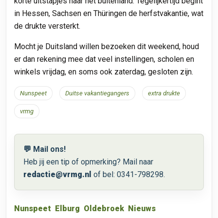
korte uitstapjes naar het buitenland. Tegelijkertijd begint
in Hessen, Sachsen en Thüringen de herfstvakantie, wat
de drukte versterkt.
Mocht je Duitsland willen bezoeken dit weekend, houd
er dan rekening mee dat veel instellingen, scholen en
winkels vrijdag, en soms ook zaterdag, gesloten zijn.
Nunspeet
Duitse vakantiegangers
extra drukte
vrmg
💬 Mail ons!
Heb jij een tip of opmerking? Mail naar
redactie@vrmg.nl
of bel: 0341-798298.
Nunspeet
Elburg
Oldebroek
Nieuws