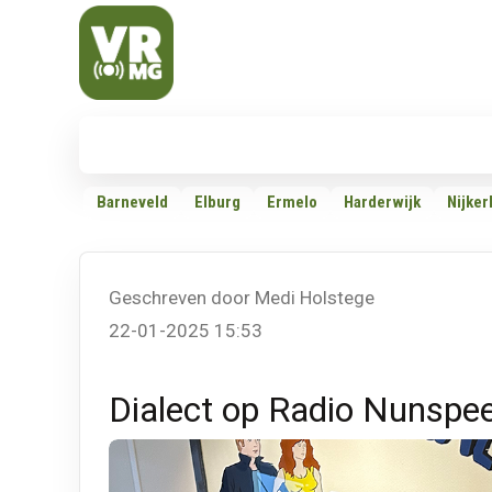
Veluwe Randmeer Mediagroep
VRMG, de omroep voor de Noord-West Veluwe
Nieuws
112
Politiek
Dossiers
Barneveld
Elburg
Ermelo
Harderwijk
Nijker
Geschreven door Medi Holstege
22-01-2025 15:53
Dialect op Radio Nunspee