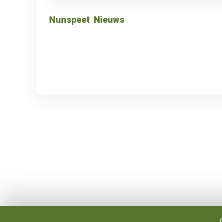
Nunspeet
Nieuws
Over VRMG
Algeme
Over ons
Contact
Nieuwsredactie & Ambitie
Publicati
Keurmerk
Tip de re