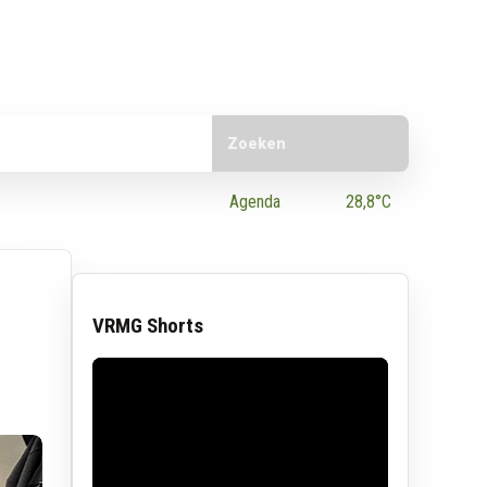
Doorzoek de website
e App
Agenda
28,8°C
VRMG Shorts