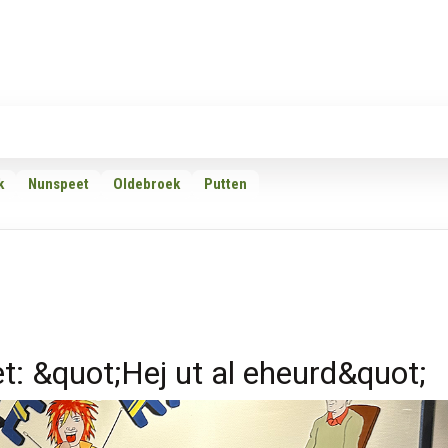
Rubrieken
Omroepen
Adverteren
Download d
k
Nunspeet
Oldebroek
Putten
t: &quot;Hej ut al eheurd&quot;