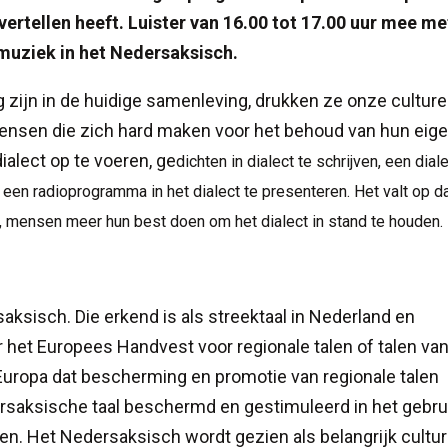
 vertellen heeft. Luister van 16.00 tot 17.00 uur mee me
 muziek in het Nedersaksisch.
zijn in de huidige samenleving, drukken ze onze culture
n mensen die zich hard maken voor het behoud van hun eig
ialect op te voeren, ge
dichten in dialect te schrijven, een dial
een radioprogramma in het dialect te presenteren. Het valt op da
s, mensen meer hun best doen om het dialect in stand te houden.
aksisch. Die erkend is als streektaal in Nederland en
er het Europees Handvest voor regionale talen of talen va
uropa dat bescherming en promotie van regionale talen
rsaksische taal beschermd en gestimuleerd in het gebru
ven. Het Nedersaksisch wordt gezien als belangrijk cultur