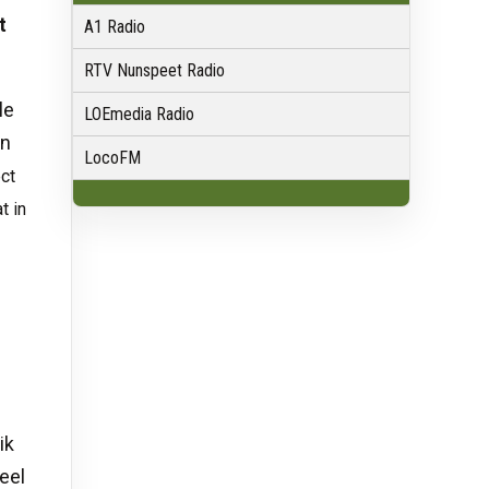
t
A1 Radio
RTV Nunspeet Radio
le
LOEmedia Radio
en
LocoFM
ect
t in
n
ik
eel