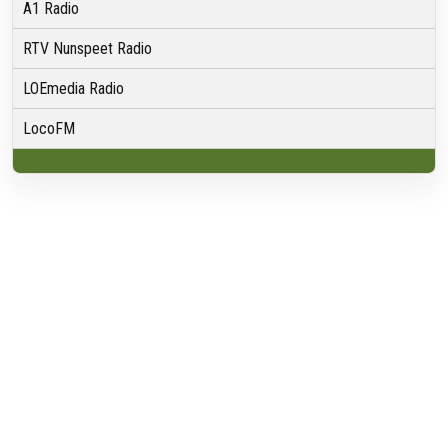
A1 Radio
RTV Nunspeet Radio
LOEmedia Radio
LocoFM
Over VRMG
Over ons
Nieuwsredactie & Ambitie
Keurmerk
ANBI
Ontvangst