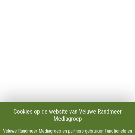
Algemeen
Contact
Publicaties en verslagen
Tip de redactie
Vacatures
Download onze Apps
Privacy
Cookie instellingen
AVG
Klachten
Algemene Voorwaarden.
Volg Ons
Cookies op de website van Veluwe Randmeer
Mediagroep
Facebook
X
Veluwe Randmeer Mediagroep en partners gebruiken Functionele en