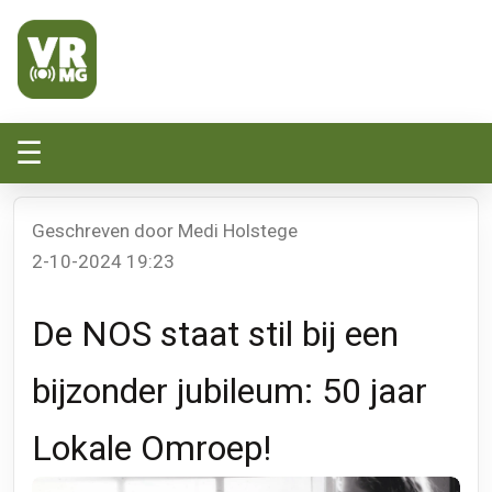
Veluwe Randmeer Mediagroep
VRMG, de omroep voor de Noord-West Veluwe
☰
Geschreven door Medi Holstege
2-10-2024 19:23
De NOS staat stil bij een
bijzonder jubileum: 50 jaar
Lokale Omroep!