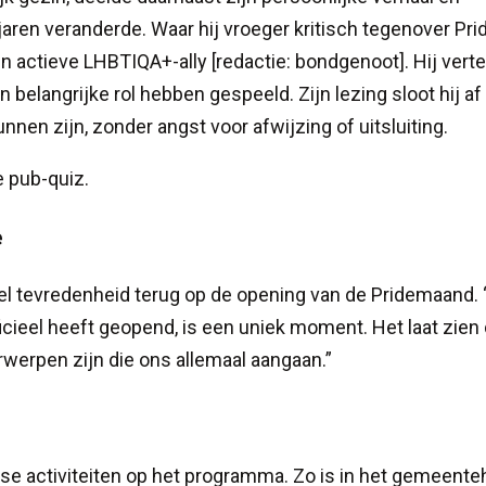
r jaren veranderde. Waar hij vroeger kritisch tegenover Pri
een actieve LHBTIQA+-ally [redactie: bondgenoot]. Hij vert
belangrijke rol hebben gespeeld. Zijn lezing sloot hij a
nen zijn, zonder angst voor afwijzing of uitsluiting.
 pub-quiz.
e
el tevredenheid terug op de opening van de Pridemaand. 
cieel heeft geopend, is een uniek moment. Het laat zien 
rwerpen zijn die ons allemaal aangaan.”
e activiteiten op het programma. Zo is in het gemeente