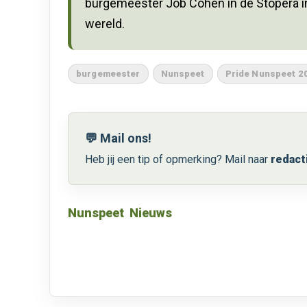
burgemeester Job Cohen in de Stopera in
wereld.
burgemeester
Nunspeet
Pride Nunspeet 2
💬 Mail ons!
Heb jij een tip of opmerking? Mail naar
redact
Nunspeet
Nieuws