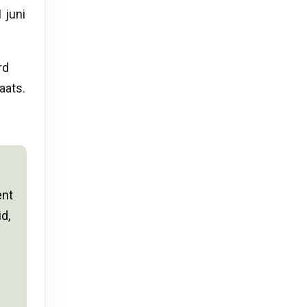
 juni
rd
aats.
ent
id,