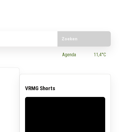
Doorzoek de website
e App
Agenda
11,4°C
VRMG Shorts