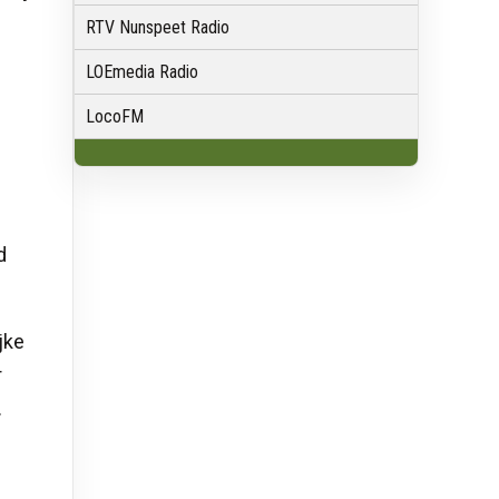
RTV Nunspeet Radio
LOEmedia Radio
LocoFM
d
jke
r
.