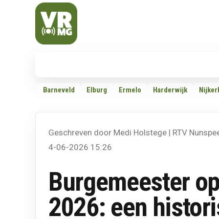
Veluwe Randmeer Mediagroep
VRMG, de omroep voor de Noord-West Veluwe
Nieuws
112
Politiek
Dossiers
Barneveld
Elburg
Ermelo
Harderwijk
Nijker
Geschreven door Medi Holstege | RTV Nunspe
4-06-2026 15:26
Burgemeester op
2026: een histor