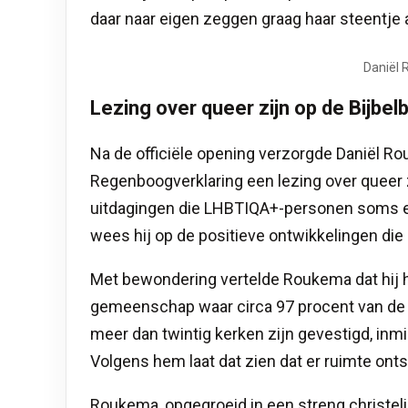
daar naar eigen zeggen graag haar steentje a
Daniël 
Lezing over queer zijn op de Bijbelb
Na de officiële opening verzorgde Daniël Ro
Regenboogverklaring een lezing over queer zijn
uitdagingen die LHBTIQA+-personen soms er
wees hij op de positieve ontwikkelingen die
Met bewondering vertelde Roukema dat hij 
gemeenschap waar circa 97 procent van de i
meer dan twintig kerken zijn gevestigd, inm
Volgens hem laat dat zien dat er ruimte ont
Roukema, opgegroeid in een streng christelij