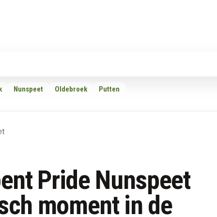
Rubrieken
Omroepen
Adverteren
Download d
k
Nunspeet
Oldebroek
Putten
et
ent Pride Nunspeet
isch moment in de