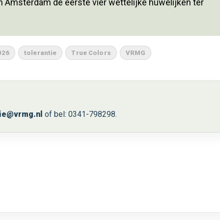
 Amsterdam de eerste vier wettelijke huwelijken ter
026
tolerantie
True Colors
VRMG
ie@vrmg.nl
of bel: 0341-798298.