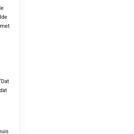
de
elde
f met
“Dat
dat
huis