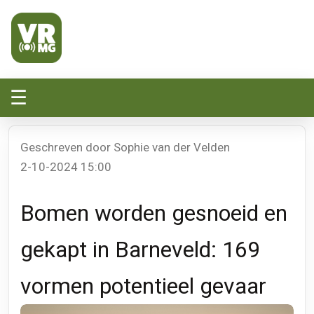
Veluwe Randmeer Mediagroep
VRMG, de omroep voor de Noord-West Veluwe
☰
Geschreven door Sophie van der Velden
2-10-2024 15:00
Bomen worden gesnoeid en
gekapt in Barneveld: 169
vormen potentieel gevaar