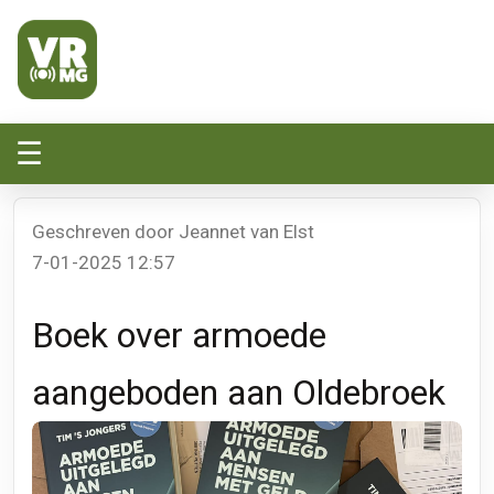
Veluwe Randmeer Mediagroep
VRMG, de omroep voor de Noord-West Veluwe
☰
Geschreven door Jeannet van Elst
7-01-2025 12:57
Boek over armoede
aangeboden aan Oldebroek