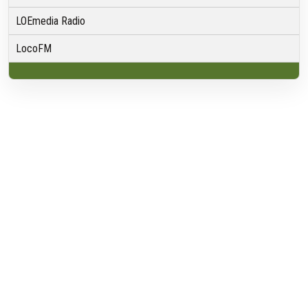
LOEmedia Radio
LocoFM
Over VRMG
Over ons
Nieuwsredactie & Ambitie
Keurmerk
ANBI
Ontvangst
Algemeen
Contact