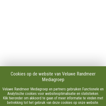
Publicaties en verslagen
Tip de redactie
Vacatures
Download onze Apps
Privacy
Cookie instellingen
AVG
Klachten
Algemene Voorwaarden.
Volg Ons
Cookies op de website van Veluwe Randmeer
Mediagroep
Facebook
X
Veluwe Randmeer Mediagroep en partners gebruiken Functionele en
Youtube
Analytische cookies voor websiteoptimalisatie en statistieken.
Klik hieronder om akkoord te gaan of meer informatie te vinden met
Instagram
betrekking tot het gebruik van deze cookies op onze website.
TikTok