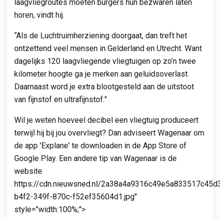
laagvliegroutes moeten burgers hun bezwaren laten
horen, vindt hij.
“Als de Luchtruimherziening doorgaat, dan treft het
ontzettend veel mensen in Gelderland en Utrecht. Want
dagelijks 120 laagvliegende vliegtuigen op zo’n twee
kilometer hoogte ga je merken aan geluidsoverlast.
Daarnaast word je extra blootgesteld aan de uitstoot
van fijnstof en ultrafijnstof.”
Wil je weten hoeveel decibel een vliegtuig produceert
terwijl hij bij jou overvliegt? Dan adviseert Wagenaar om
de app 'Explane' te downloaden in de App Store of
Google Play. Een andere tip van Wagenaar is de
website
https://cdn.nieuwsned.nl/2a38a4a9316c49e5a833517c45d3
b4f2-349f-870c-f52ef35604d1.jpg"
style="width:100%;">