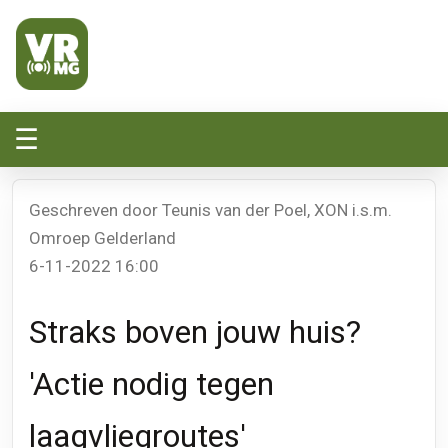
Veluwe Randmeer Mediagroep
VRMG, de omroep voor de Noord-West Veluwe
☰
Geschreven door Teunis van der Poel, XON i.s.m.
Omroep Gelderland
6-11-2022 16:00
Straks boven jouw huis?
'Actie nodig tegen
laagvliegroutes'