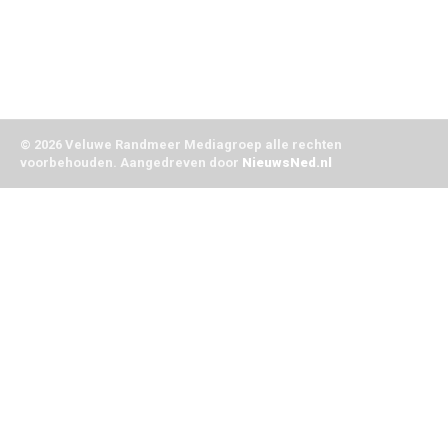
X
Youtube
Instagram
TikTok
© 2026 Veluwe Randmeer Mediagroep alle rechten
voorbehouden. Aangedreven door
NieuwsNed.nl