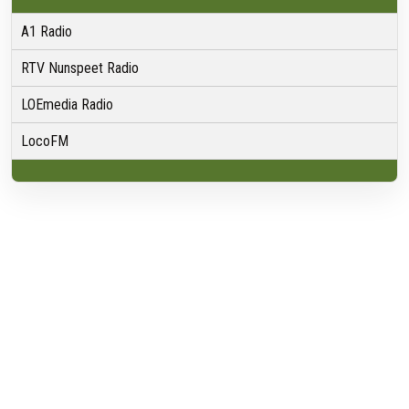
A1 Radio
RTV Nunspeet Radio
LOEmedia Radio
LocoFM
Over VRMG
Over ons
Nieuwsredactie & Ambitie
Keurmerk
ANBI
Ontvangst