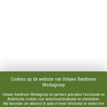
Contact
Publicaties en verslagen
Tip de redactie
Vacatures
Download onze Apps
Privacy
Cookie instellingen
AVG
Klachten
Algemene Voorwaarden.
Volg Ons
Cookies op de website van Veluwe Randmeer
Mediagroep
Facebook
X
Veluwe Randmeer Mediagroep en partners gebruiken Functionele en
Youtube
Analytische cookies voor websiteoptimalisatie en statistieken.
Klik hieronder om akkoord te gaan of meer informatie te vinden met
Instagram