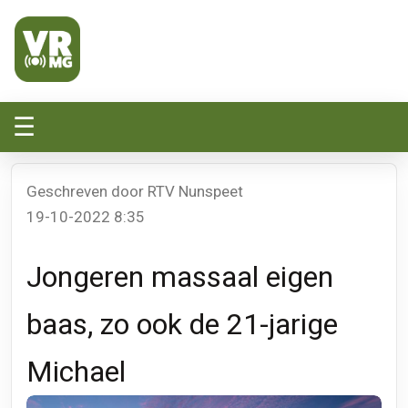
Veluwe Randmeer Mediagroep
VRMG, de omroep voor de Noord-West Veluwe
☰
Geschreven door RTV Nunspeet
19-10-2022 8:35
Jongeren massaal eigen
baas, zo ook de 21-jarige
Michael