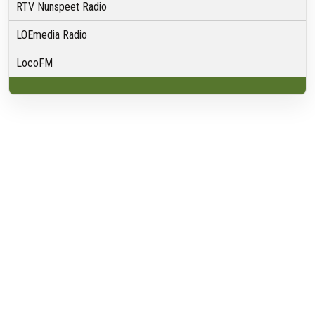
RTV Nunspeet Radio
LOEmedia Radio
LocoFM
Over VRMG
Over ons
Nieuwsredactie & Ambitie
Keurmerk
ANBI
Ontvangst
Algemeen