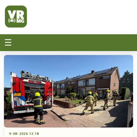
Veluwe Randmeer Mediagroep
VRMG, de omroep voor de Noord-West Veluwe
☰
9-08-2026 12:18