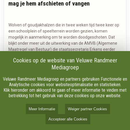
mag je hem afschieten of vangen
Wolven of goudjakhalzen die in twee weken tijd twee keer op
een schoolplein of speelterrein worden gezien, komen
mogelijk in aanmerking om te worden doodgeschoten. Dat
blijkt onder meer uit de uitwerking van de AMVB (Algemene
Maatregel van Bestuur) die staatssecretaris Erkens eerder
deze maand aankondigde. Ook als de wolf twee keer een
Cookies op de website van Veluwe Randmeer
hond aanvalt en letsel toebrengt, kan hem dat de kop kosten.
Mediagroep
Veluwe Randmeer Mediagroep en partners gebruiken Functionele en
Analytische cookies voor websiteoptimalisatie en statistieken.
Klik hieronder om akkoord te gaan of meer informatie te vinden met
betrekking tot het gebruik van deze cookies op onze website.
Meer Informatie
Weiger partner Cookies
Accepteer alle Cookies