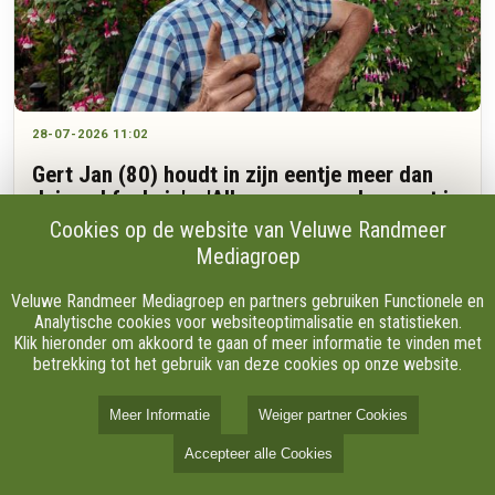
28-07-2026 11:02
Gert Jan (80) houdt in zijn eentje meer dan
duizend fuchsia's: 'Alles geven en doen wat je
nog kunt'
Cookies op de website van Veluwe Randmeer
Mediagroep
“Kijk, dat is nou Lena Lankman.” Gert Jan van den Brink wijst
Veluwe Randmeer Mediagroep en partners gebruiken Functionele en
naar een kleurrijke fuchsia in zijn tuin aan de Varelseweg in
Analytische cookies voor websiteoptimalisatie en statistieken.
Hulshorst. De plant draagt de naam van een goede vriendin.
Klik hieronder om akkoord te gaan of meer informatie te vinden met
Wanneer hij vertelt over het moment waarop hij haar de
betrekking tot het gebruik van deze cookies op onze website.
bloem aanbood, wordt hij even stil.
Meer Informatie
Weiger partner Cookies
Accepteer alle Cookies