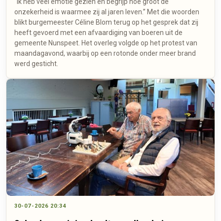
"Ik heb veel emotie gezien en begrijp hoe groot de
onzekerheid is waarmee zij al jaren leven.” Met die woorden
blikt burgemeester Céline Blom terug op het gesprek dat zij
heeft gevoerd met een afvaardiging van boeren uit de
gemeente Nunspeet. Het overleg volgde op het protest van
maandagavond, waarbij op een rotonde onder meer brand
werd gesticht.
30-07-2026 20:34