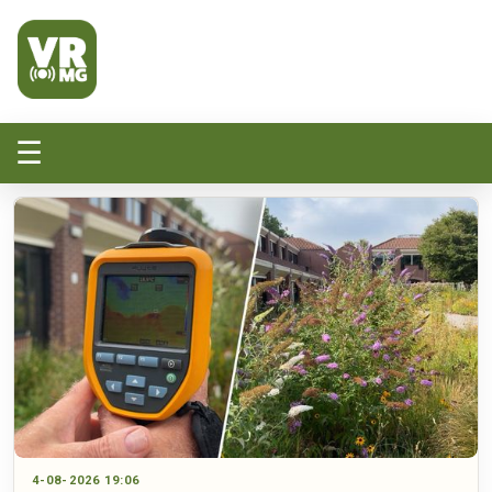
Veluwe Randmeer Mediagroep
VRMG, de omroep voor de Noord-West Veluwe
☰
4-08-2026 19:06