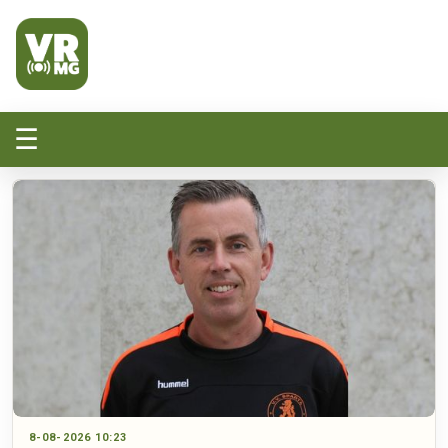
Veluwe Randmeer Mediagroep
VRMG, de omroep voor de Noord-West Veluwe
☰
8-08-2026 10:23