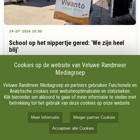
29-07-2026 20:00
School op het nippertje gered: 'We zijn heel
blij'
Cookies op de website van Veluwe Randmeer
Mediagroep
Na drie jaar zoeken en meer dan zeventig bekeken locaties
heeft de Vivanto school uit Zuuk op het nippertje een nieuw
Veluwe Randmeer Mediagroep en partners gebruiken Functionele en
onderkomen gevonden in Apeldoorn. De particuliere school,
Analytische cookies voor websiteoptimalisatie en statistieken.
waar kinderen zelf bepalen wat en wanneer ze leren, dreigde
Klik hieronder om akkoord te gaan of meer informatie te vinden met
zelfs tijdelijk vanuit een tent les te moeten geven.
betrekking tot het gebruik van deze cookies op onze website.
Meer Informatie
Weiger partner Cookies
Accepteer alle Cookies