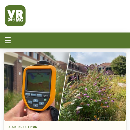
Veluwe Randmeer Mediagroep
VRMG, de omroep voor de Noord-West Veluwe
☰
4-08-2026 19:06