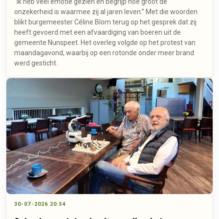
"Ik heb veel emotie gezien en begrijp hoe groot de
onzekerheid is waarmee zij al jaren leven.” Met die woorden
blikt burgemeester Céline Blom terug op het gesprek dat zij
heeft gevoerd met een afvaardiging van boeren uit de
gemeente Nunspeet. Het overleg volgde op het protest van
maandagavond, waarbij op een rotonde onder meer brand
werd gesticht.
30-07-2026 20:34