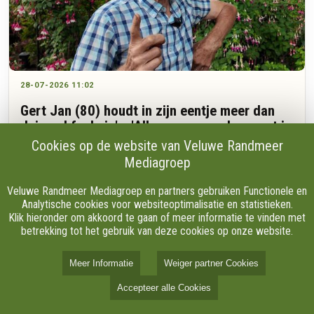
28-07-2026 11:02
Gert Jan (80) houdt in zijn eentje meer dan
duizend fuchsia's: 'Alles geven en doen wat je
nog kunt'
Cookies op de website van Veluwe Randmeer
Mediagroep
“Kijk, dat is nou Lena Lankman.” Gert Jan van den Brink wijst
Veluwe Randmeer Mediagroep en partners gebruiken Functionele en
naar een kleurrijke fuchsia in zijn tuin aan de Varelseweg in
Analytische cookies voor websiteoptimalisatie en statistieken.
Hulshorst. De plant draagt de naam van een goede vriendin.
Klik hieronder om akkoord te gaan of meer informatie te vinden met
Wanneer hij vertelt over het moment waarop hij haar de
betrekking tot het gebruik van deze cookies op onze website.
bloem aanbood, wordt hij even stil.
Meer Informatie
Weiger partner Cookies
Accepteer alle Cookies