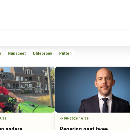
Rubrieken
Omroepen
Adverteren
Download d
k
Nunspeet
Oldebroek
Putten
7:38
4-08-2026 16:39
en andere
Regering gaat twee