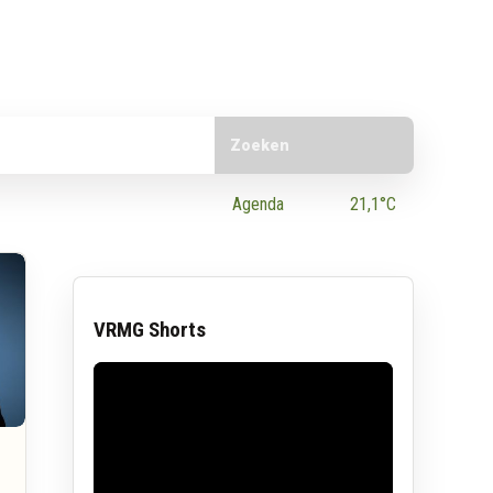
Doorzoek de website
e App
Agenda
21,1°C
VRMG Shorts