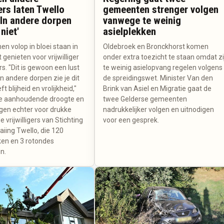
gers laten Twello
gemeenten strenger volgen
'In andere dorpen
vanwege te weinig
 niet'
asielplekken
n volop in bloei staan in
Oldebroek en Bronckhorst komen
 genieten voor vrijwilliger
onder extra toezicht te staan omdat zi
s. "Dit is gewoon een lust
te weinig asielopvang regelen volgens
In andere dorpen zie je dit
de spreidingswet. Minister Van den
ft blijheid en vrolijkheid,"
Brink van Asiel en Migratie gaat de
. De aanhoudende droogte en
twee Gelderse gemeenten
en echter voor drukke
nadrukkelijker volgen en uitnodigen
e vrijwilligers van Stichting
voor een gesprek.
iing Twello, die 120
en en 3 rotondes
n.