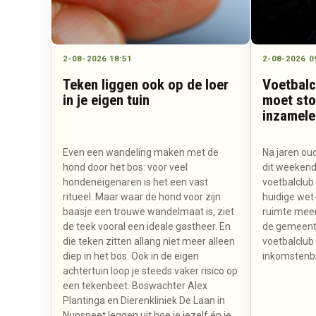
2-08-2026 18:51
2-08-2026 0
Teken liggen ook op de loer
Voetbalc
in je eigen tuin
moet sto
inzamele
Even een wandeling maken met de
Na jaren ou
hond door het bos: voor veel
dit weekend
hondeneigenaren is het een vast
voetbalclub
ritueel. Maar waar de hond voor zijn
huidige wet
baasje een trouwe wandelmaat is, ziet
ruimte meer
de teek vooral een ideale gastheer. En
de gemeente
die teken zitten allang niet meer alleen
voetbalclub 
diep in het bos. Ook in de eigen
inkomstenbr
achtertuin loop je steeds vaker risico op
een tekenbeet. Boswachter Alex
Plantinga en Dierenkliniek De Laan in
Nunspeet leggen uit hoe je jezelf én je