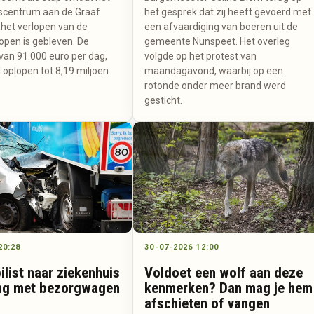
scentrum aan de Graaf
het gesprek dat zij heeft gevoerd met
 het verlopen van de
een afvaardiging van boeren uit de
open is gebleven. De
gemeente Nunspeet. Het overleg
n 91.000 euro per dag,
volgde op het protest van
l oplopen tot 8,19 miljoen
maandagavond, waarbij op een
rotonde onder meer brand werd
gesticht.
20:28
30-07-2026 12:00
list naar ziekenhuis
Voldoet een wolf aan deze
ng met bezorgwagen
kenmerken? Dan mag je hem
afschieten of vangen