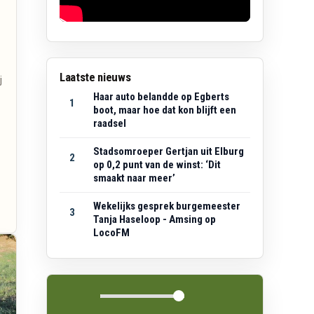
Laatste nieuws
j
Haar auto belandde op Egberts
1
boot, maar hoe dat kon blijft een
raadsel
Stadsomroeper Gertjan uit Elburg
2
op 0,2 punt van de winst: ‘Dit
smaakt naar meer’
Wekelijks gesprek burgemeester
3
Tanja Haseloop - Amsing op
LocoFM