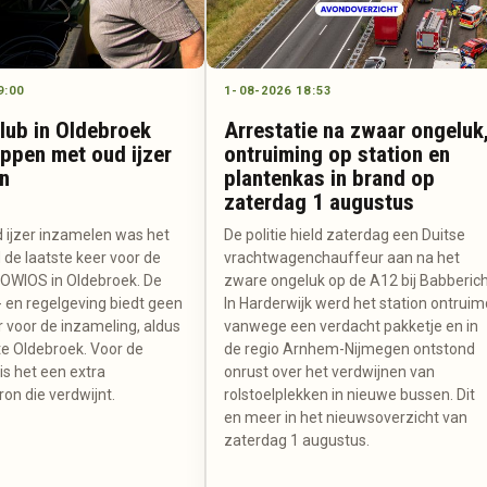
9:00
1-08-2026 18:53
lub in Oldebroek
Arrestatie na zwaar ongeluk
ppen met oud ijzer
ontruiming op station en
n
plantenkas in brand op
zaterdag 1 augustus
d ijzer inzamelen was het
De politie hield zaterdag een Duitse
 de laatste keer voor de
vrachtwagenchauffeur aan na het
 OWIOS in Oldebroek. De
zware ongeluk op de A12 bij Babberich
- en regelgeving biedt geen
In Harderwijk werd het station ontruim
 voor de inzameling, aldus
vanwege een verdacht pakketje en in
 Oldebroek. Voor de
de regio Arnhem-Nijmegen ontstond
is het een extra
onrust over het verdwijnen van
on die verdwijnt.
rolstoelplekken in nieuwe bussen. Dit
en meer in het nieuwsoverzicht van
zaterdag 1 augustus.