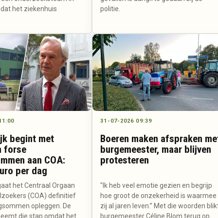
 dat het ziekenhuis
politie.
.
11:00
31-07-2026 09:39
jk begint met
Boeren maken afspraken me
 forse
burgemeester, maar blijven
mmen aan COA:
protesteren
uro per dag
gaat het Centraal Orgaan
"Ik heb veel emotie gezien en begrijp
lzoekers (COA) definitief
hoe groot de onzekerheid is waarmee
gsommen opleggen. De
zij al jaren leven.” Met die woorden blik
eemt die stap omdat het
burgemeester Céline Blom terug op