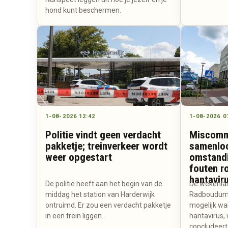
hond kunt beschermen.
1-08-2026 12:42
1-08-2026 0
Politie vindt geen verdacht
Miscomm
pakketje; treinverkeer wordt
samenlo
weer opgestart
omstand
fouten r
hantavir
De politie heeft aan het begin van de
De wekenlan
middag het station van Harderwijk
Radboudumc
ontruimd. Er zou een verdacht pakketje
mogelijk wa
in een trein liggen.
hantavirus,
concludeert