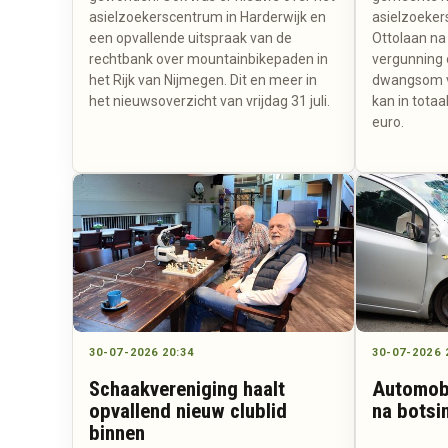
asielzoekerscentrum in Harderwijk en
asielzoeker
een opvallende uitspraak van de
Ottolaan na
rechtbank over mountainbikepaden in
vergunning 
het Rijk van Nijmegen. Dit en meer in
dwangsom va
het nieuwsoverzicht van vrijdag 31 juli.
kan in totaa
euro.
30-07-2026 20:34
30-07-2026 
Schaakvereniging haalt
Automobi
opvallend nieuw clublid
na botsi
binnen