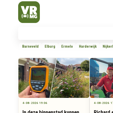
Veluwe Randmeer Mediagroep
VRMG, de omroep voor de Noord-West Veluwe
Nieuws
112
Politiek
Dossiers
Barneveld
Elburg
Ermelo
Harderwijk
Nijker
4-08-2026 19:06
4-08-2026 1
In deze binnenstad kunnen
Richard 