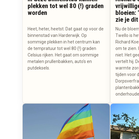
plekken tot wel 80 (!) graden
vrijwilli
worden
bloeien: 
zie je dit
Heet, heter, heetst. Dat gaat op voor de
Nu de bloeme
binnenstad van Harderwijk. Op
Twello is het
sommige plekken in het centrum kan
Richard Koer
de tempratuur tot wel 80 (!) graden
om te zien. 
Celsius rijken. Het gaat om sommige
niet. Het gee
metalen prullenbakken, auto's en
vertelt hij
putdeksels.
warmte zorg
tijden voor d
Dorpsverfraa
plantenbakk
onderhoude