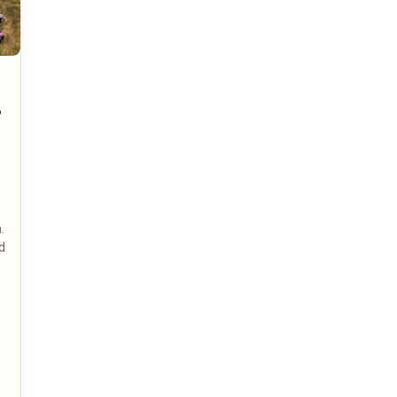
,
.
d