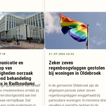
7:18
31-07-2026 20:34
unicatie en
Zeker zeven
op van
regenboogvlaggen gestolen
igheden oorzaak
bij woningen in Oldebroek
ond behandeling
us in Radboudumc
ge quarantaine van twaalf
In de gemeente Oldebroek zijn de
-medewerkers omdat zij
afgelopen periode zeker zeven
ren blootgesteld aan het
regenboogvlaggen weggehaald bij
 was vermijdbaar. Dat
particuliere woningen. In minstens dri
 een onderzoeksteam in
gevallen is aangifte gedaan bij de