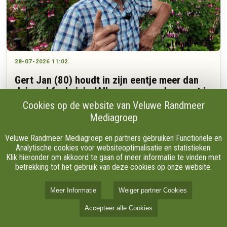
28-07-2026 11:02
Gert Jan (80) houdt in zijn eentje meer dan
duizend fuchsia's: 'Alles geven en doen wat je
nog kunt'
Cookies op de website van Veluwe Randmeer
Mediagroep
“Kijk, dat is nou Lena Lankman.” Gert Jan van den Brink wijst
Veluwe Randmeer Mediagroep en partners gebruiken Functionele en
naar een kleurrijke fuchsia in zijn tuin aan de Varelseweg in
Analytische cookies voor websiteoptimalisatie en statistieken.
Hulshorst. De plant draagt de naam van een goede vriendin.
Klik hieronder om akkoord te gaan of meer informatie te vinden met
Wanneer hij vertelt over het moment waarop hij haar de
betrekking tot het gebruik van deze cookies op onze website.
bloem aanbood, wordt hij even stil.
Meer Informatie
Weiger partner Cookies
Accepteer alle Cookies