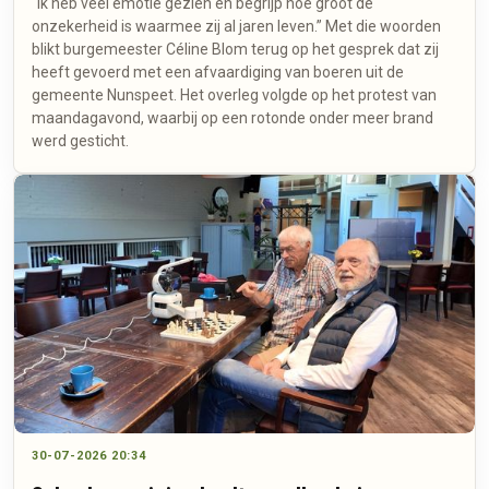
"Ik heb veel emotie gezien en begrijp hoe groot de
onzekerheid is waarmee zij al jaren leven.” Met die woorden
blikt burgemeester Céline Blom terug op het gesprek dat zij
heeft gevoerd met een afvaardiging van boeren uit de
gemeente Nunspeet. Het overleg volgde op het protest van
maandagavond, waarbij op een rotonde onder meer brand
werd gesticht.
30-07-2026 20:34