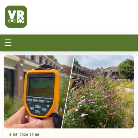
Veluwe Randmeer Mediagroep
VRMG, de omroep voor de Noord-West Veluwe
☰
4-08-2026 19:06