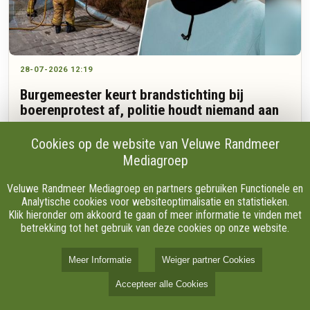
28-07-2026 12:19
Burgemeester keurt brandstichting bij
boerenprotest af, politie houdt niemand aan
Cookies op de website van Veluwe Randmeer
Mediagroep
Burgemeester Céline Blom van Nunspeet begrijpt de zorgen
van boeren en snapt de demonstraties. Maar dat daarbij het
Veluwe Randmeer Mediagroep en partners gebruiken Functionele en
groen op een rotonde in brand werd gestoken, gaat haar pet
Analytische cookies voor websiteoptimalisatie en statistieken.
te boven. "Al helemaal in deze tijd, is dat niet verstandig."
Klik hieronder om akkoord te gaan of meer informatie te vinden met
betrekking tot het gebruik van deze cookies op onze website.
Meer Informatie
Weiger partner Cookies
Accepteer alle Cookies