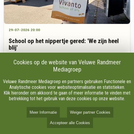
29-07-2026 20:00
School op het nippertje gered: 'We zijn heel
blij'
Cookies op de website van Veluwe Randmeer
Mediagroep
Na drie jaar zoeken en meer dan zeventig bekeken locaties
heeft de Vivanto school uit Zuuk op het nippertje een nieuw
Veluwe Randmeer Mediagroep en partners gebruiken Functionele en
onderkomen gevonden in Apeldoorn. De particuliere school,
Analytische cookies voor websiteoptimalisatie en statistieken.
waar kinderen zelf bepalen wat en wanneer ze leren, dreigde
Klik hieronder om akkoord te gaan of meer informatie te vinden met
zelfs tijdelijk vanuit een tent les te moeten geven.
betrekking tot het gebruik van deze cookies op onze website.
Meer Informatie
Weiger partner Cookies
Accepteer alle Cookies