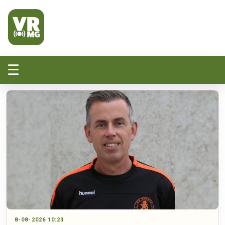
Veluwe Randmeer Mediagroep
VRMG, de omroep voor de Noord-West Veluwe
☰
8-08-2026 10:23