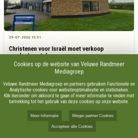
29-07-2026 15:51
Christenen voor Israël moet verkoop
producten staken
Cookies op de website van Veluwe Randmeer
Mediagroep
Duizenden flessen wijn, parfum en andere producten moeten
Veluwe Randmeer Mediagroep en partners gebruiken Functionele en
straks uit het assortiment van de Israëlwinkel in Nijkerk
Analytische cookies voor websiteoptimalisatie en statistieken.
verdwijnen. Vanaf 22 september geldt een landelijk verbod op
Klik hieronder om akkoord te gaan of meer informatie te vinden met
goederen uit illegale Israëlische nederzettingen.
betrekking tot het gebruik van deze cookies op onze website.
Meer Informatie
Weiger partner Cookies
Accepteer alle Cookies