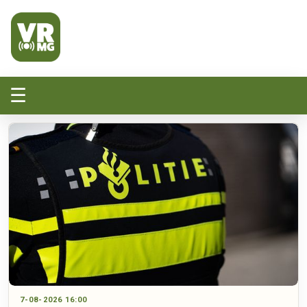
Veluwe Randmeer Mediagroep
VRMG, de omroep voor de Noord-West Veluwe
☰
7-08-2026 16:00