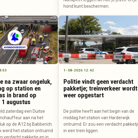
hond kunt beschermen.
8:53
1-08-2026 12:42
ie na zwaar ongeluk,
Politie vindt geen verdacht
ng op station en
pakketje; treinverkeer wordt
as in brand op
weer opgestart
 1 augustus
ield zaterdag een Duitse
De politie heeft aan het begin van de
nchauffeur aan na het
middag het station van Harderwijk
uk op de A12 bij Babberich.
ontruimd. Er zou een verdacht pakketj
k werd het station ontruimd
in een trein liggen.
 verdacht pakketje en in