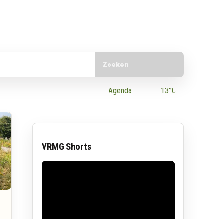
Doorzoek de website
e App
Agenda
13°C
VRMG Shorts