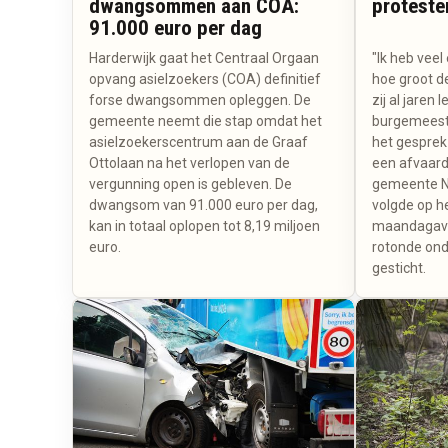
dwangsommen aan COA:
proteste
91.000 euro per dag
Harderwijk gaat het Centraal Orgaan
"Ik heb veel
opvang asielzoekers (COA) definitief
hoe groot d
forse dwangsommen opleggen. De
zij al jaren 
gemeente neemt die stap omdat het
burgemeeste
asielzoekerscentrum aan de Graaf
het gesprek
Ottolaan na het verlopen van de
een afvaard
vergunning open is gebleven. De
gemeente Nu
dwangsom van 91.000 euro per dag,
volgde op h
kan in totaal oplopen tot 8,19 miljoen
maandagavo
euro.
rotonde on
gesticht.