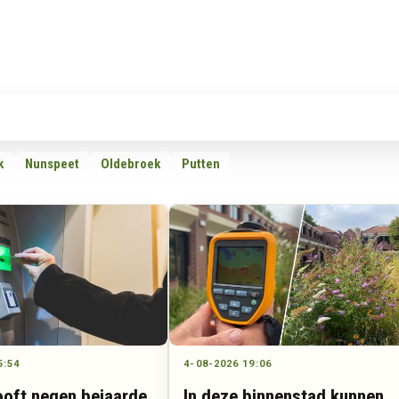
Rubrieken
Omroepen
Adverteren
Download d
k
Nunspeet
Oldebroek
Putten
5:54
4-08-2026 19:06
oft negen bejaarde
In deze binnenstad kunnen