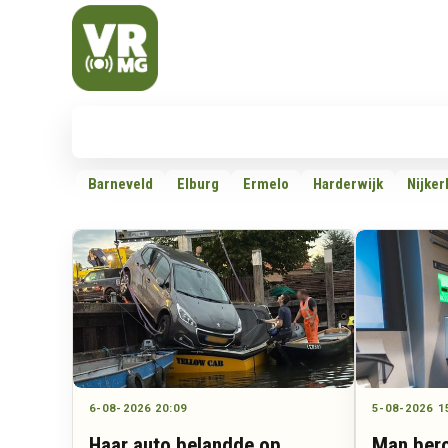
Veluwe Randmeer Mediagroep
VRMG, de omroep voor de Noord-West Veluwe
Nieuws
112
Politiek
Dossiers
Barneveld
Elburg
Ermelo
Harderwijk
Nijker
6-08-2026 20:09
5-08-2026 1
Haar auto belandde op
Man bero