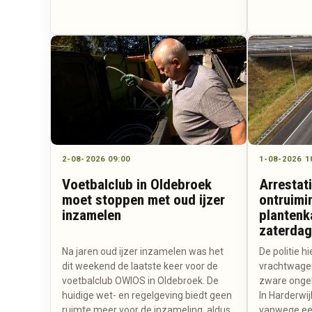
2-08-2026 09:00
1-08-2026 1
Voetbalclub in Oldebroek
Arrestat
moet stoppen met oud ijzer
ontruimi
inzamelen
plantenk
zaterdag
Na jaren oud ijzer inzamelen was het
De politie h
dit weekend de laatste keer voor de
vrachtwage
voetbalclub OWIOS in Oldebroek. De
zware ongel
huidige wet- en regelgeving biedt geen
In Harderwij
ruimte meer voor de inzameling, aldus
vanwege een