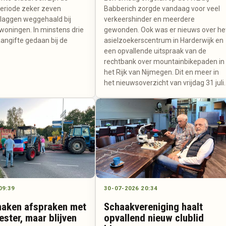
eriode zeker zeven
Babberich zorgde vandaag voor veel
laggen weggehaald bij
verkeershinder en meerdere
 woningen. In minstens drie
gewonden. Ook was er nieuws over he
aangifte gedaan bij de
asielzoekerscentrum in Harderwijk en
een opvallende uitspraak van de
rechtbank over mountainbikepaden in
het Rijk van Nijmegen. Dit en meer in
het nieuwsoverzicht van vrijdag 31 juli.
09:39
30-07-2026 20:34
aken afspraken met
Schaakvereniging haalt
ster, maar blijven
opvallend nieuw clublid