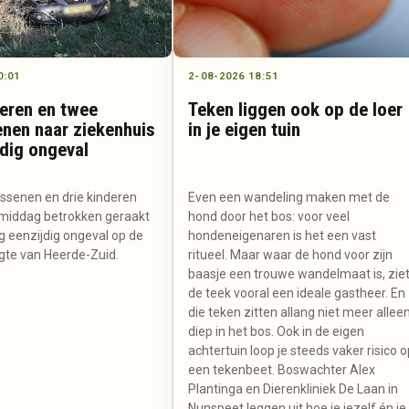
0:01
2-08-2026 18:51
deren en twee
Teken liggen ook op de loer
nen naar ziekenhuis
in je eigen tuin
jdig ongeval
senen en drie kinderen
Even een wandeling maken met de
middag betrokken geraakt
hond door het bos: voor veel
ig eenzijdig ongeval op de
hondeneigenaren is het een vast
gte van Heerde-Zuid.
ritueel. Maar waar de hond voor zijn
baasje een trouwe wandelmaat is, zie
de teek vooral een ideale gastheer. En
die teken zitten allang niet meer allee
diep in het bos. Ook in de eigen
achtertuin loop je steeds vaker risico 
een tekenbeet. Boswachter Alex
Plantinga en Dierenkliniek De Laan in
Nunspeet leggen uit hoe je jezelf én je