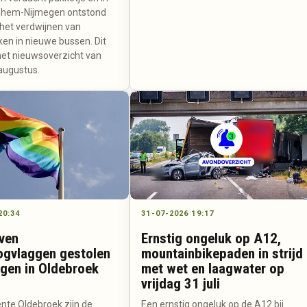
rnhem-Nijmegen ontstond
 het verdwijnen van
ken in nieuwe bussen. Dit
het nieuwsoverzicht van
augustus.
20:34
31-07-2026 19:17
ven
Ernstig ongeluk op A12,
gvlaggen gestolen
mountainbikepaden in strijd
ngen in Oldebroek
met wet en laagwater op
vrijdag 31 juli
nte Oldebroek zijn de
Een ernstig ongeluk op de A12 bij