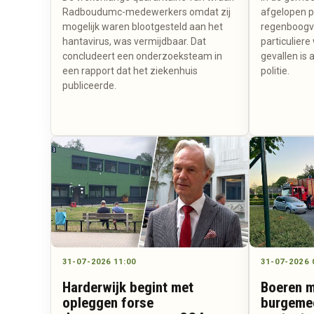
Radboudumc-medewerkers omdat zij
afgelopen p
mogelijk waren blootgesteld aan het
regenboogv
hantavirus, was vermijdbaar. Dat
particuliere
concludeert een onderzoeksteam in
gevallen is 
een rapport dat het ziekenhuis
politie.
publiceerde.
31-07-2026 11:00
31-07-2026 
Harderwijk begint met
Boeren m
opleggen forse
burgemee