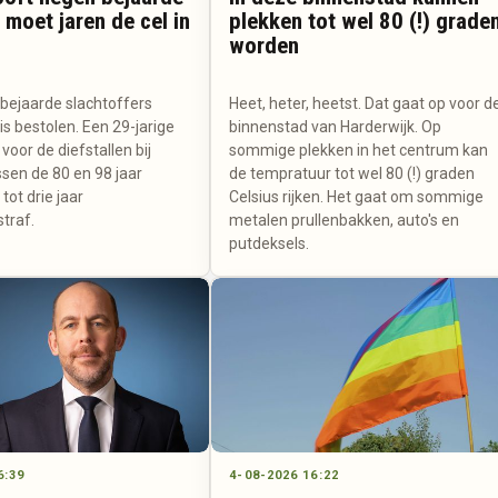
 moet jaren de cel in
plekken tot wel 80 (!) grade
worden
ejaarde slachtoffers
Heet, heter, heetst. Dat gaat op voor d
uis bestolen. Een 29-jarige
binnenstad van Harderwijk. Op
oor de diefstallen bij
sommige plekken in het centrum kan
sen de 80 en 98 jaar
de tempratuur tot wel 80 (!) graden
tot drie jaar
Celsius rijken. Het gaat om sommige
traf.
metalen prullenbakken, auto's en
putdeksels.
6:39
4-08-2026 16:22