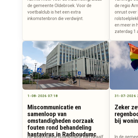
de gemeente Oldebroek. Voor de
de regio A
voetbalclub is het een extra
onrust over
inkomstenbron die verdwijnt.
rolstoelplek
en meer in 
zaterdag 1 
1-08-2026 07:18
31-07-2026 
Miscommunicatie en
Zeker ze
samenloop van
regenboo
omstandigheden oorzaak
bij woni
fouten rond behandeling
hantavirus in Radboudumc
De wekenlange quarantaine van twaalf
In de gemee