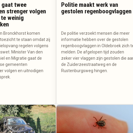
 gaat twee
Politie maakt werk van
n strenger volgen
gestolen regenboogvlaggen
te weinig
kken
en Bronckhorst komen
De politie verzoekt mensen die meer
toezicht te staan omdat zij
informatie hebben over de gestolen
sielopvang regelen volgens
regenboogvlaggen in Oldebroek zich t
gswet. Minister Van den
melden. De afgelopen tijd zouden
iel en Migratie gaat de
zeker vier vlaggen zijn gestolen die aa
rse gemeenten
de Zuiderzeestraatweg en de
er volgen en uitnodigen
Rustenburgsweg hingen.
sprek.