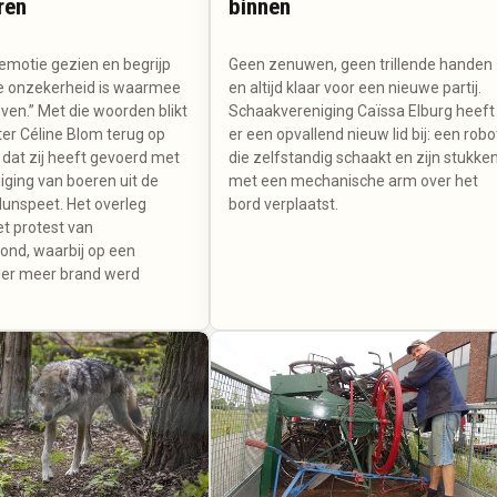
ren
binnen
 emotie gezien en begrijp
Geen zenuwen, geen trillende handen
e onzekerheid is waarmee
en altijd klaar voor een nieuwe partij.
leven.” Met die woorden blikt
Schaakvereniging Caïssa Elburg heeft
r Céline Blom terug op
er een opvallend nieuw lid bij: een robo
 dat zij heeft gevoerd met
die zelfstandig schaakt en zijn stukke
iging van boeren uit de
met een mechanische arm over het
nspeet. Het overleg
bord verplaatst.
et protest van
nd, waarbij op een
der meer brand werd