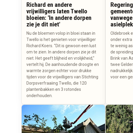
Richard en andere
Regering
vrijwilligers laten Twello
gemeente
bloeien: 'In andere dorpen
vanwege 
zie je dit niet'
asielple
Nu de bloemen volop in bloei staan in
Oldebroek 
Twello is het genieten voor vrijwilliger
onder extra 
Richard Koers. "Dit is gewoon een lust
te weinig a
om te zien. In andere dorpen zie je dit
de spreidin
niet. Het geeft blijheid en vrolijkheid,"
Brink van As
vertelt hij. De aanhoudende droogte en
twee Gelde
warmte zorgen echter voor drukke
nadrukkelijk
tijden voor de vrijwilligers van Stichting
voor een ge
Dorpsverfraaiing Twello, die 120
plantenbakken en 3 rotondes
onderhouden.