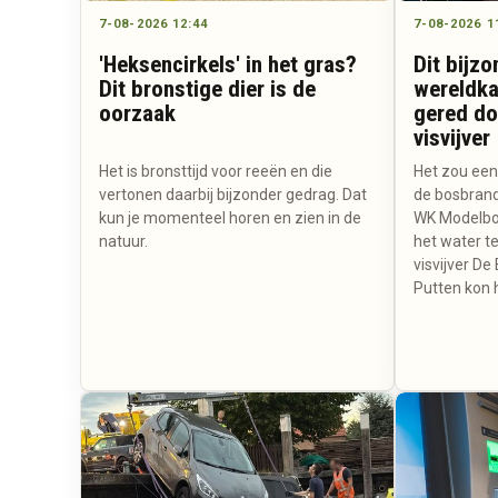
7-08-2026 12:44
7-08-2026 1
'Heksencirkels' in het gras?
Dit bijz
Dit bronstige dier is de
wereldk
oorzaak
gered do
visvijver
Het is bronsttijd voor reeën en die
Het zou een
vertonen daarbij bijzonder gedrag. Dat
de bosbrande
kun je momenteel horen en zien in de
WK Modelboo
natuur.
het water te
visvijver D
Putten kon 