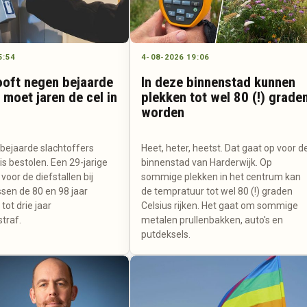
5:54
4-08-2026 19:06
oft negen bejaarde
In deze binnenstad kunnen
 moet jaren de cel in
plekken tot wel 80 (!) grade
worden
ejaarde slachtoffers
Heet, heter, heetst. Dat gaat op voor d
uis bestolen. Een 29-jarige
binnenstad van Harderwijk. Op
oor de diefstallen bij
sommige plekken in het centrum kan
sen de 80 en 98 jaar
de tempratuur tot wel 80 (!) graden
tot drie jaar
Celsius rijken. Het gaat om sommige
traf.
metalen prullenbakken, auto's en
putdeksels.