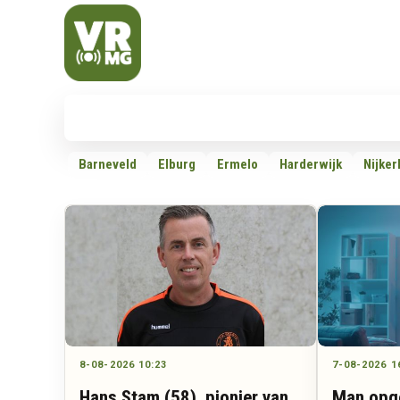
Veluwe Randmeer Mediagroep
VRMG, de omroep voor de Noord-West Veluwe
Nieuws
112
Politiek
Dossiers
Barneveld
Elburg
Ermelo
Harderwijk
Nijker
8-08-2026 10:23
7-08-2026 1
Hans Stam (58), pionier van
Man opg