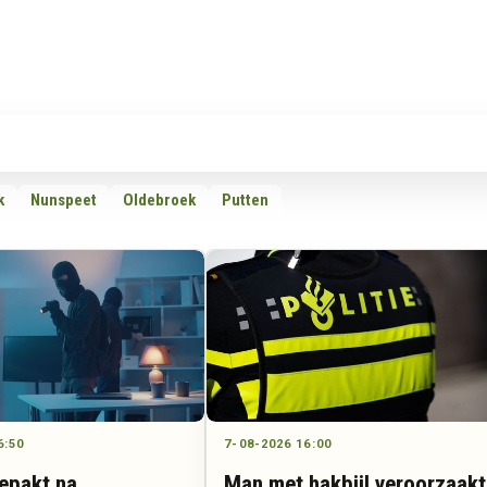
Rubrieken
Omroepen
Adverteren
Download d
k
Nunspeet
Oldebroek
Putten
6:50
7-08-2026 16:00
epakt na
Man met hakbijl veroorzaakt