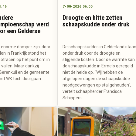
1:46
7-08-2026 06:00
ondere
Droogte en hitte zetten
ampioenschap werd
schaapskudde onder druk
or een Gelderse
 enorme domper zijn: door
De schaapskuddes in Gelderland staa
n in Frankrijk stond het
onder druk door de droogte en
tracen op het punt om in
stijgende kosten. Door de warmte kan
 vallen. Maar dankzij
de schaapskudde in Ermelo geregeld
e Berenkuil en de gemeente
niet de heide op. "Wij hebben de
het WK toch doorgaan.
afgelopen dagen de schaapskudde
noodgedwongen op stal gehouden",
vertelt schaapherder Francisca
Schippers.