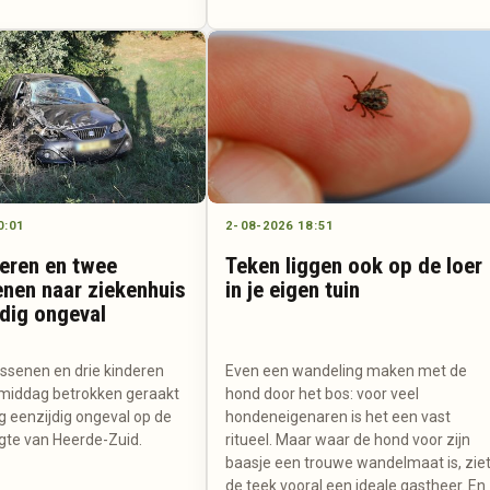
0:01
2-08-2026 18:51
deren en twee
Teken liggen ook op de loer
nen naar ziekenhuis
in je eigen tuin
jdig ongeval
senen en drie kinderen
Even een wandeling maken met de
middag betrokken geraakt
hond door het bos: voor veel
ig eenzijdig ongeval op de
hondeneigenaren is het een vast
gte van Heerde-Zuid.
ritueel. Maar waar de hond voor zijn
baasje een trouwe wandelmaat is, zie
de teek vooral een ideale gastheer. En