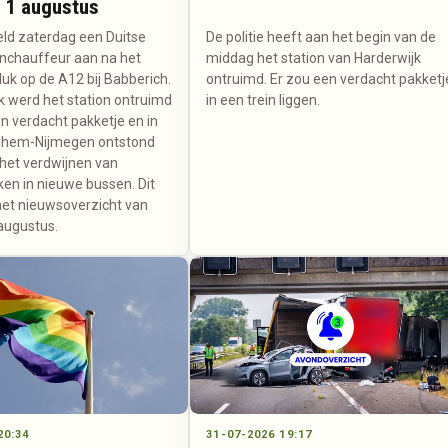
 1 augustus
ield zaterdag een Duitse
De politie heeft aan het begin van de
nchauffeur aan na het
middag het station van Harderwijk
uk op de A12 bij Babberich.
ontruimd. Er zou een verdacht pakketj
k werd het station ontruimd
in een trein liggen.
 verdacht pakketje en in
rnhem-Nijmegen ontstond
 het verdwijnen van
ken in nieuwe bussen. Dit
het nieuwsoverzicht van
augustus.
20:34
31-07-2026 19:17