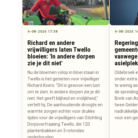
4-08-2026 17:38
4-08-2026 1
Richard en andere
Regering
vrijwilligers laten Twello
gemeente
bloeien: 'In andere dorpen
vanwege 
zie je dit niet'
asielple
Nu de bloemen volop in bloei staan in
Oldebroek 
Twello is het genieten voor vrijwilliger
onder extra 
Richard Koers. "Dit is gewoon een lust
te weinig a
om te zien. In andere dorpen zie je dit
de spreidin
niet. Het geeft blijheid en vrolijkheid,"
Brink van As
vertelt hij. De aanhoudende droogte en
twee Gelde
warmte zorgen echter voor drukke
nadrukkelijk
tijden voor de vrijwilligers van Stichting
voor een ge
Dorpsverfraaiing Twello, die 120
plantenbakken en 3 rotondes
onderhouden.