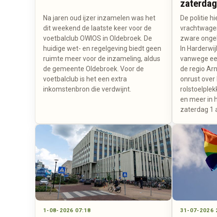
zaterdag
Na jaren oud ijzer inzamelen was het
De politie h
dit weekend de laatste keer voor de
vrachtwage
voetbalclub OWIOS in Oldebroek. De
zware ongel
huidige wet- en regelgeving biedt geen
In Harderwij
ruimte meer voor de inzameling, aldus
vanwege een
de gemeente Oldebroek. Voor de
de regio A
voetbalclub is het een extra
onrust over
inkomstenbron die verdwijnt.
rolstoelplek
en meer in 
zaterdag 1 
1-08-2026 07:18
31-07-2026 