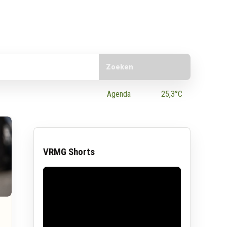
Doorzoek de website
e App
Agenda
25,3°C
VRMG Shorts