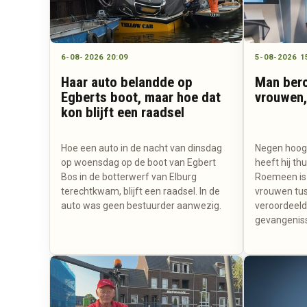
6-08-2026 20:09
5-08-2026 1
Haar auto belandde op
Man bero
Egberts boot, maar hoe dat
vrouwen,
kon blijft een raadsel
Hoe een auto in de nacht van dinsdag
Negen hoogb
op woensdag op de boot van Egbert
heeft hij th
Bos in de botterwerf van Elburg
Roemeen is v
terechtkwam, blijft een raadsel. In de
vrouwen tus
auto was geen bestuurder aanwezig.
veroordeeld 
gevangeniss