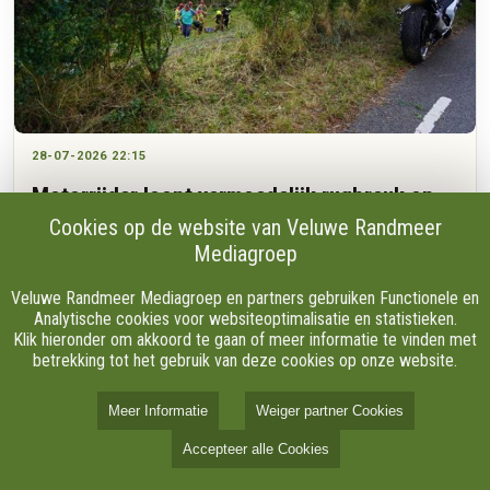
28-07-2026 22:15
Motorrijder loopt vermoedelijk rugbreuk op
bij ongeval
Cookies op de website van Veluwe Randmeer
Mediagroep
Veluwe Randmeer Mediagroep en partners gebruiken Functionele en
Een motorrijder is dinsdagavond om 21.00 uur zwaargewond
Analytische cookies voor websiteoptimalisatie en statistieken.
geraakt bij een verkeersongeval op de Werverdijk in
Klik hieronder om akkoord te gaan of meer informatie te vinden met
Wapenveld. Het slachtoffer moest gestabiliseerd worden,
betrekking tot het gebruik van deze cookies op onze website.
omdat hij mogelijk zijn rug brak.
Meer Informatie
Weiger partner Cookies
Accepteer alle Cookies